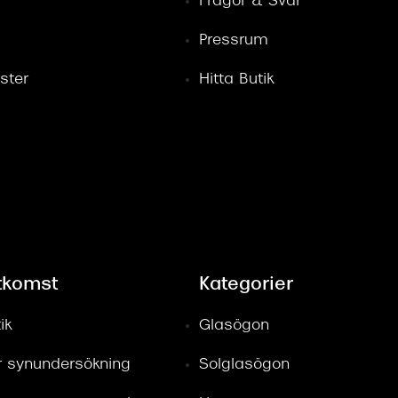
r
Frågor & Svar
Pressrum
ster
Hitta Butik
tkomst
Kategorier
ik
Glasögon
ör synundersökning
Solglasögon