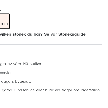
Suncover och clip-on
Precision1
k
Polariserade solglasögon
19 mm
ilken storlek du har? Se vår
Storleksguide
Boka synundersökning
gra av våra 140 butiker
 service
0 dagars bytesrätt
 gärna kundservice eller butik vid frågor om lagersaldo