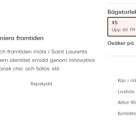
Nuance Audio™
Saint Laurent
asögon
Bågstorle
lasögon
nser
XS
Upp till 1
las
ktlinser
iniera framtiden
Osäker på v
 och framtiden möts i Saint Laurents
odern identitet smidd genom innovativa
ansk chic och tidlös stil.
Köp i nå
Repskydd
Livstids
Alltid 9
Kontakta