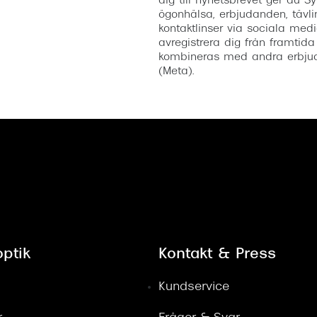
dig till nyhetsbrevet ger du Sy
ögonhälsa, erbjudanden, tävli
kontaktlinser via sociala medi
avregistrera dig från framtida
kombineras med andra erbjud
(Meta).
ptik
Kontakt & Press
Kundservice