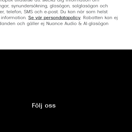
noptik tillåtelse att skicka dig information om
ngar, synundersökning, glasögon, solglasögon och
er, telefon, SMS och e-post. Du kan när som helst
 information.
Se vår persondatapolicy
. Rabatten kan ej
anden och gäller ej Nuance Audio & AI-glasögon
Följ oss