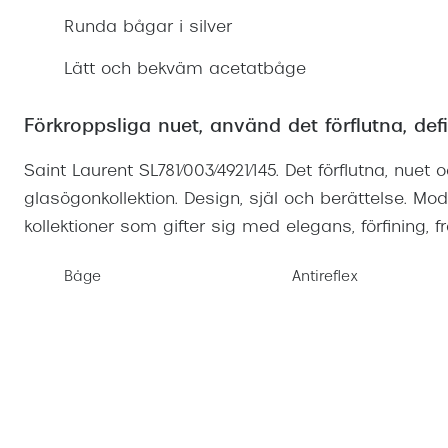
Mitt Synoptik
Boka synundersökning
Runda bågar i silver
Hitta butik-boka tid
Transitions®
Cat eye solgl
Prova linser
terminal-/skyddsglasögon
Abonnemang
Lätt och bekväm acetatbåge
Progressiva g
Dygnet-runt-li
30% på utvalda linser
Abonnemang glasögon
Enkelslipade g
Myter om konta
Förkroppsliga nuet, använd det förflutna, def
Abonnemang glasögon barn
Saint Laurent SL781/003/4921/145. Det förflutna, nuet
glasögonkollektion. Design, själ och berättelse. M
kollektioner som gifter sig med elegans, förfining, fr
Båge
Antireflex