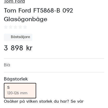
Abonnem
Tom Ford
Abonnem
Tom Ford FT5868-B 092
Glasögonbåge
Trygghe
Försäkri
Bästsäljare
Delbetal
3 898 kr
Synoptik
Rengöra
Blå
Glastyp
Bågstorlek
Glastype
S
Stellest
120-126 mm
Osäker på vilken storlek du har? Se vår
Transiti