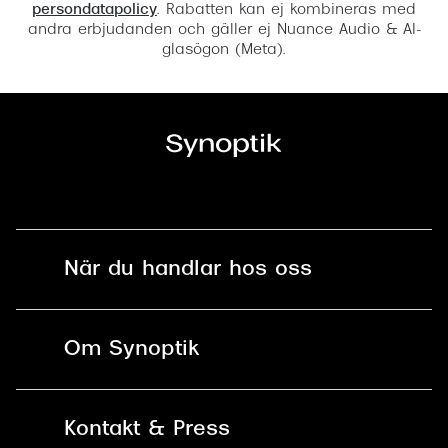
persondatapolicy
. Rabatten kan ej kombineras med
andra erbjudanden och gäller ej Nuance Audio & AI-
glasögon (Meta).
När du handlar hos oss
Fri frakt och fri retur i butik
Om Synoptik
Online retur
Karriär
Kontakt & Press
Betala säkert med Klarna, Swish,
Vårt ansvar