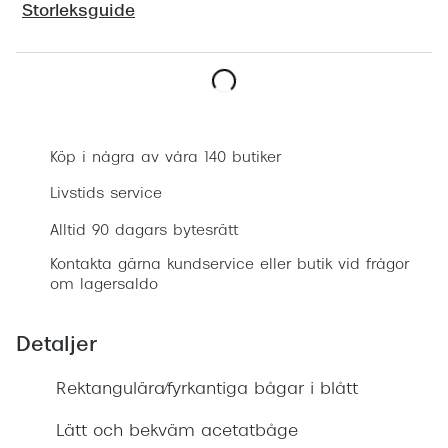
Storleksguide
Progress
Enkelsli
Se alla 
Boka synundersökning
Ray-Ban
Köp i några av våra 140 butiker
Oakley
Livstids service
Burberry
Alltid 90 dagars bytesrätt
Emporio
Kontakta gärna kundservice eller butik vid frågor
om lagersaldo
Dolce &
Prada
Detaljer
Versace
Rektangulära/fyrkantiga bågar i blått
Nuance 
Lätt och bekväm acetatbåge