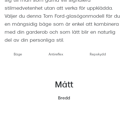
sig till män som gärna vill signalera
stilmedvetenhet utan att verka för uppklädda.
Väljer du denna Tom Ford-glasögonmodell får du
en mångsidig båge som är enkel att kombinera
med din garderob och som lätt blir en naturlig
del av din personliga stil.
Båge
Antireflex
Repskydd
Mått
Bredd