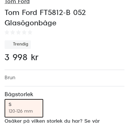
Abonnem
Tom Ford
Abonnem
Tom Ford FT5812-B 052
Glasögonbåge
Trygghe
Försäkri
Trendig
Delbetal
3 998 kr
Synoptik
Rengöra
Brun
Glastyp
Bågstorlek
Glastype
S
Stellest
120-126 mm
Osäker på vilken storlek du har? Se vår
Transiti