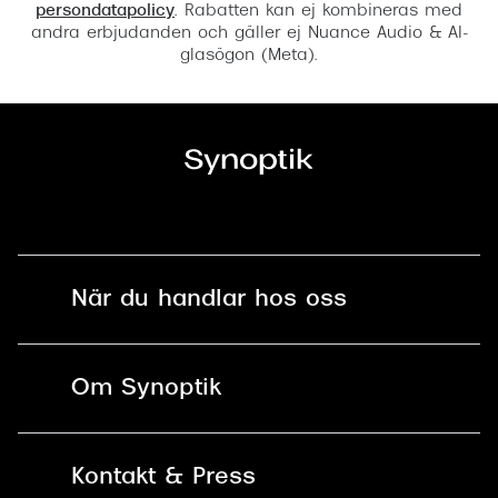
persondatapolicy
. Rabatten kan ej kombineras med
andra erbjudanden och gäller ej Nuance Audio & AI-
glasögon (Meta).
När du handlar hos oss
Fri frakt och fri retur i butik
Om Synoptik
Online retur
Karriär
Kontakt & Press
Betala säkert med Klarna, Swish,
Vårt ansvar