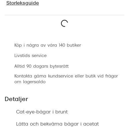
Storleksguide
Progress
Enkelsli
Se alla 
Boka synundersökning
Ray-Ban
Köp i några av våra 140 butiker
Oakley
Livstids service
Burberry
Alltid 90 dagars bytesrätt
Emporio
Kontakta gärna kundservice eller butik vid frågor
om lagersaldo
Dolce &
Prada
Detaljer
Versace
Cat-eye-bågar i brunt
Nuance 
Lätta och bekväma bågar i acetat