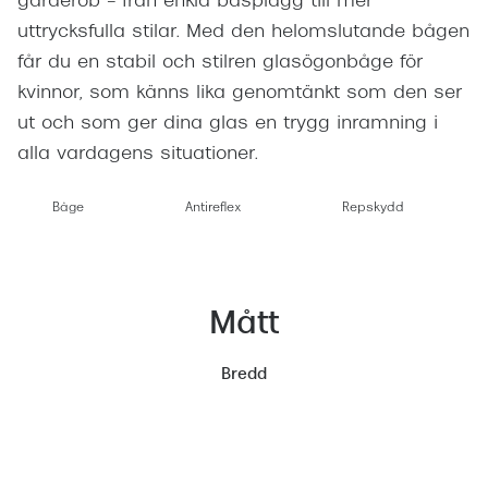
garderob – från enkla basplagg till mer
uttrycksfulla stilar. Med den helomslutande bågen
får du en stabil och stilren glasögonbåge för
kvinnor, som känns lika genomtänkt som den ser
ut och som ger dina glas en trygg inramning i
alla vardagens situationer.
Båge
Antireflex
Repskydd
Mått
Bredd