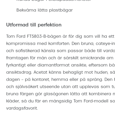
Mitt Synoptik
Boka synundersökning
Hitta butik-boka tid
Transitions®
Cat eye solgl
Prova linser
Bekväma lätta plastbågar
terminal-/skyddsglasögon
Abonnemang
Progressiva g
Dygnet-runt-li
30% på utvalda linser
Abonnemang glasögon
Utformad till perfektion
Enkelslipade g
Myter om konta
Abonnemang glasögon barn
Tom Ford FT5803-B‑bågen är för dig som vill ha et
kompromissa med komforten. Den bruna, cateye‑ins
och sofistikerad känsla som passar både till vardag
framtagen för män och är särskilt smickrande om du
fyrkantigt eller diamantformat ansikte, eftersom b
ansiktsdrag. Acetat känns behagligt mot huden, s
dagen – på kontoret, hemma eller på språng. Den 
och självsäkert utseende utan att upplevas som t
bruna färgen gör glasögonen lätta att kombinera 
kläder, så du får en mångsidig Tom Ford‑modell so
vardagsfavorit.