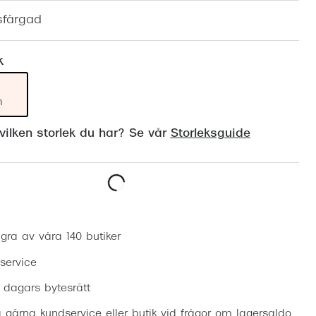
Suncover och clip-on
Precision1
sfärgad
Polariserade solglasögon
k
m
ilken storlek du har? Se vår
Storleksguide
Boka synundersökning
gra av våra 140 butiker
 service
0 dagars bytesrätt
 gärna kundservice eller butik vid frågor om lagersaldo