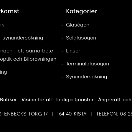
tkomst
Kategorier
ik
Glasögon
ör synundersökning
Solglasögon
ingen - ett samarbete
Linser
optik och Bilprovningen
Terminalglasögon
ring
Synundersökning
Butiker
Vision for all
Lediga tjänster
Ångerrätt och
TENBECKS TORG 17 | 164 40 KISTA | TELEFON: 08-25