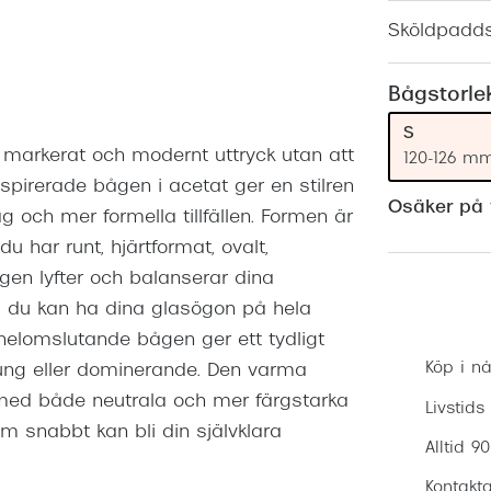
Nuance Audio™
Saint Laurent
Sköldpadd
asögon
lasögon
nser
Bågstorle
las
ktlinser
S
t markerat och modernt uttryck utan att
120-126 m
pirerade bågen i acetat ger en stilren
Osäker på v
 och mer formella tillfällen. Formen är
 har runt, hjärtformat, ovalt,
ågen lyfter och balanserar dina
å du kan ha dina glasögon på hela
helomslutande bågen ger ett tydligt
Köp i nå
ung eller dominerande. Den varma
med både neutrala och mer färgstarka
Livstids
m snabbt kan bli din självklara
Alltid 9
Kontakta