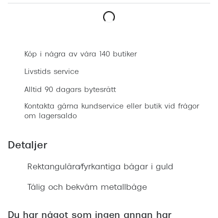
Progress
Enkelsli
Boka synundersökning
Se alla 
Köp i några av våra 140 butiker
Ray-Ban
Livstids service
Oakley
Alltid 90 dagars bytesrätt
Burberry
Kontakta gärna kundservice eller butik vid frågor
om lagersaldo
Emporio
Dolce &
Detaljer
Prada
Rektangulära/fyrkantiga bågar i guld
Versace
Tålig och bekväm metallbåge
Nuance 
Du har något som ingen annan har