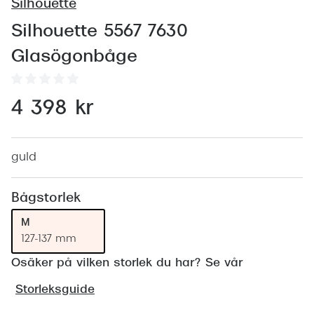
Abonnem
Silhouette
Abonnem
Silhouette 5567 7630
Glasögonbåge
Trygghe
Försäkri
4 398 kr
Delbetal
Synoptik
guld
Rengöra
Bågstorlek
Glastyp
M
127-137 mm
Glastype
Osäker på vilken storlek du har? Se vår
Stellest
Storleksguide
Transiti