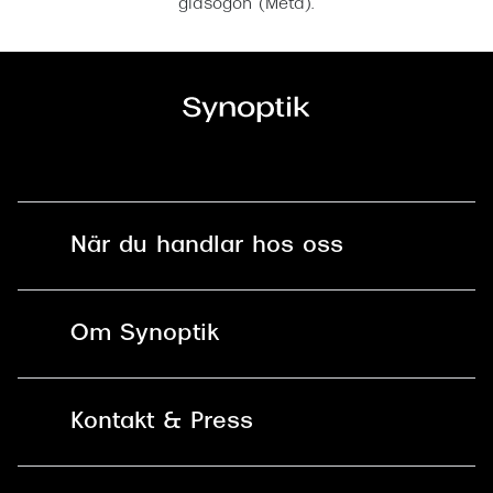
glasögon (Meta).
När du handlar hos oss
Fri frakt och fri retur i butik
Om Synoptik
Online retur
Karriär
Kontakt & Press
Betala säkert med Klarna, Swish,
Vårt ansvar
Apple Pay och kort
Kundservice
För företag