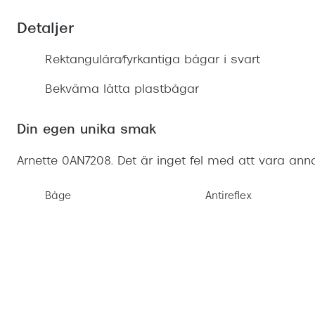
Mitt Synoptik
Boka synundersökning
Hitta butik-boka tid
Transitions®
Cat eye solgl
Prova linser
Detaljer
terminal-/skyddsglasögon
Abonnemang
Progressiva g
Dygnet-runt-li
Rektangulära/fyrkantiga bågar i svart
30% på utvalda linser
Abonnemang glasögon
Enkelslipade g
Myter om konta
Bekväma lätta plastbågar
Abonnemang glasögon barn
Din egen unika smak
Arnette 0AN7208. Det är inget fel med att vara ann
Båge
Antireflex