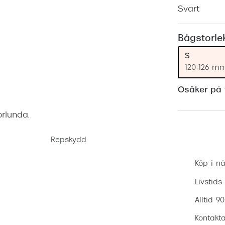
Nuance Audio™
Saint Laurent
Svart
asögon
lasögon
nser
Bågstorle
las
ktlinser
S
120-126 m
Osäker på v
orlunda.
Repskydd
Köp i nå
Livstids
Alltid 9
Kontakta