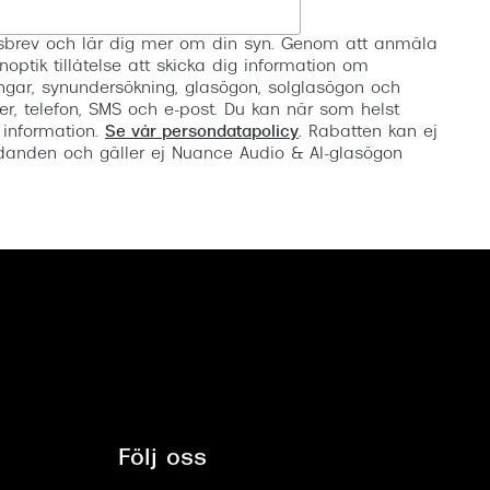
Registrera
etsbrev och lär dig mer om din syn. Genom att anmäla
noptik tillåtelse att skicka dig information om
ngar, synundersökning, glasögon, solglasögon och
er, telefon, SMS och e-post. Du kan när som helst
 information.
Se vår persondatapolicy
. Rabatten kan ej
anden och gäller ej Nuance Audio & AI-glasögon
Följ oss