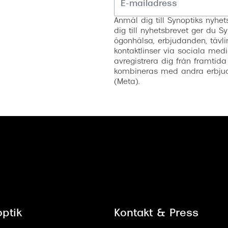
Anmäl dig till Synoptiks nyh
dig till nyhetsbrevet ger du Sy
ögonhälsa, erbjudanden, tävli
kontaktlinser via sociala medi
avregistrera dig från framtida
kombineras med andra erbjud
(Meta).
ptik
Kontakt & Press