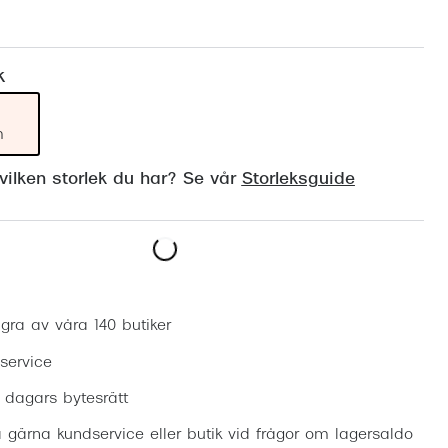
Suncover och clip-on
Precision1
Polariserade solglasögon
k
m
ilken storlek du har? Se vår
Storleksguide
Boka synundersökning
gra av våra 140 butiker
 service
0 dagars bytesrätt
 gärna kundservice eller butik vid frågor om lagersaldo