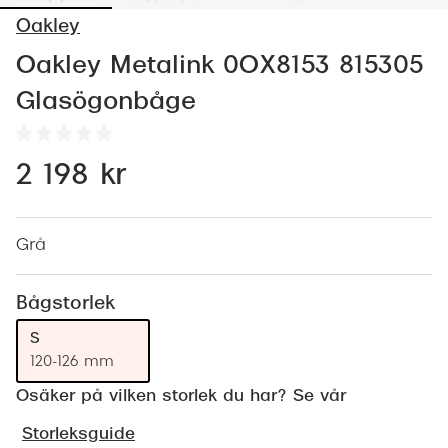
Abonnem
Oakley
Abonnem
Oakley Metalink 0OX8153 815305
Trygghe
Glasögonbåge
Försäkri
2 198 kr
Delbetal
Synoptik
Grå
Rengöra
Glastyp
Bågstorlek
S
Glastype
120-126 mm
Stellest
Osäker på vilken storlek du har? Se vår
Transiti
Storleksguide