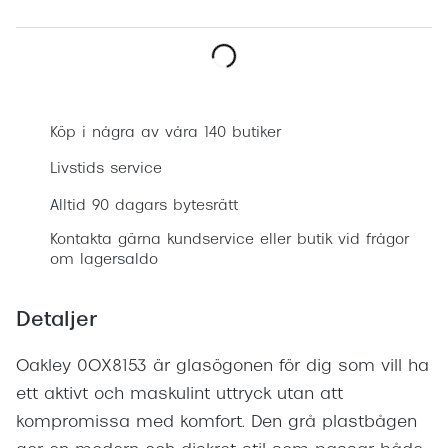
Progress
Enkelsli
Boka synundersökning
Se alla 
Köp i några av våra 140 butiker
Ray-Ban
Livstids service
Oakley
Alltid 90 dagars bytesrätt
Burberry
Kontakta gärna kundservice eller butik vid frågor
Emporio
om lagersaldo
Dolce &
Detaljer
Prada
Oakley 0OX8153 är glasögonen för dig som vill ha
Versace
ett aktivt och maskulint uttryck utan att
Nuance 
kompromissa med komfort. Den grå plastbågen