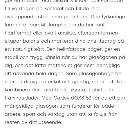
ger en modern och diskret stil som passar både
till vardagen på kontoret och till de mer
avslappnade stunderna på fritiden. Den fyrkantiga
formen är särskilt lämplig om du har runt,
hjärtformat eller ovalt ansikte, eftersom formen
skapar balans och markerar dina ansiktsdrag på
ett naturligt sätt. Den helinfattade bågen ger en
stabil och trygg känsla när du har glasögonen på
dig, och det lätta materialet gör dem behagliga
att använda hela dagen. Som glasögonbåge för
män är designen enkel och sportig, så du lätt kan
kombinera den med både skjorta, T-shirt och
träningskläder. Med Oakley 0OX8153 får du ett par
mångsidiga glasögon som fungerar för både
arbete, sport och vardag utan att ta fokus från
resten av ditt utseende.