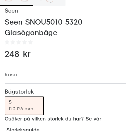
Abonnem
Seen
Abonnem
Seen SNOU5010 5320
Trygghe
Glasögonbåge
Försäkri
Delbetal
248 kr
Synoptik
Rengöra
Rosa
Glastyp
Bågstorlek
Glastype
S
120-126 mm
Stellest
Osäker på vilken storlek du har? Se vår
Transiti
Storleksguide