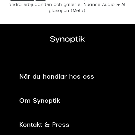
andra erbjudanden och gäller ej Nuance Audio & AI-
glasögon (Meta).
När du handlar hos oss
Fri frakt och fri retur i butik
Om Synoptik
Online retur
Karriär
Kontakt & Press
Betala säkert med Klarna, Swish,
Vårt ansvar
Apple Pay och kort