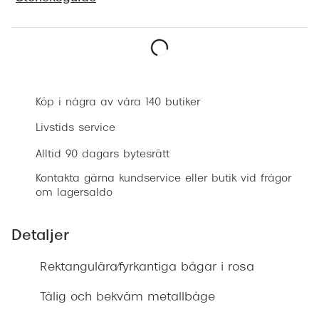
Progress
Enkelsli
Boka synundersökning
Se alla 
Ray-Ban
Köp i några av våra 140 butiker
Oakley
Livstids service
Burberry
Alltid 90 dagars bytesrätt
Kontakta gärna kundservice eller butik vid frågor
Emporio
om lagersaldo
Dolce &
Detaljer
Prada
Rektangulära/fyrkantiga bågar i rosa
Versace
Nuance 
Tålig och bekväm metallbåge