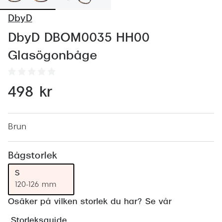
Abonnem
DbyD
Abonnem
DbyD DBOM0035 HH00
Trygghe
Glasögonbåge
Försäkri
Delbetal
498 kr
Synoptik
Rengöra
Brun
Glastyp
Bågstorlek
Glastype
S
120-126 mm
Stellest
Osäker på vilken storlek du har? Se vår
Transiti
Storleksguide