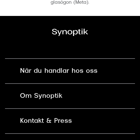
glasögon (Meta).
När du handlar hos oss
Fri frakt och fri retur i butik
Om Synoptik
Online retur
Karriär
Kontakt & Press
Betala säkert med Klarna, Swish,
Vårt ansvar
Apple Pay och kort
Kundservice