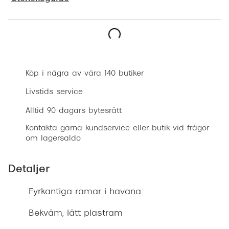
Progress
Enkelsli
Boka synundersökning
Se alla 
Ray-Ban
Köp i några av våra 140 butiker
Oakley
Livstids service
Burberry
Alltid 90 dagars bytesrätt
Kontakta gärna kundservice eller butik vid frågor
Emporio
om lagersaldo
Dolce &
Detaljer
Prada
Fyrkantiga ramar i havana
Versace
Nuance 
Bekväm, lätt plastram