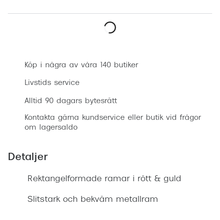
Progress
Enkelsli
Boka synundersökning
Se alla 
Köp i några av våra 140 butiker
Ray-Ban
Livstids service
Oakley
Alltid 90 dagars bytesrätt
Burberry
Kontakta gärna kundservice eller butik vid frågor
Emporio
om lagersaldo
Dolce &
Detaljer
Prada
Rektangelformade ramar i rött & guld
Versace
Slitstark och bekväm metallram
Nuance 