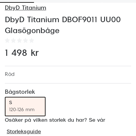
Abonnem
DbyD Titanium
Abonnem
DbyD Titanium DBOF9011 UU00
Trygghe
Glasögonbåge
Försäkri
1 498 kr
Delbetal
Synoptik
Röd
Rengöra
Glastyp
Bågstorlek
S
Glastype
120-126 mm
Stellest
Osäker på vilken storlek du har? Se vår
Transiti
Storleksguide