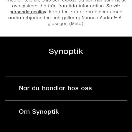
medier, telefon, SMS och e-post. Du kan när som helst
avregistrera dig från framtida information.
Se vår
persondatapolicy
. Rabatten kan ej kombineras med
andra erbjudanden och gäller ej Nuance Audio & AI-
glasögon (Meta).
När du handlar hos oss
Fri frakt och fri retur i butik
Om Synoptik
Online retur
Karriär