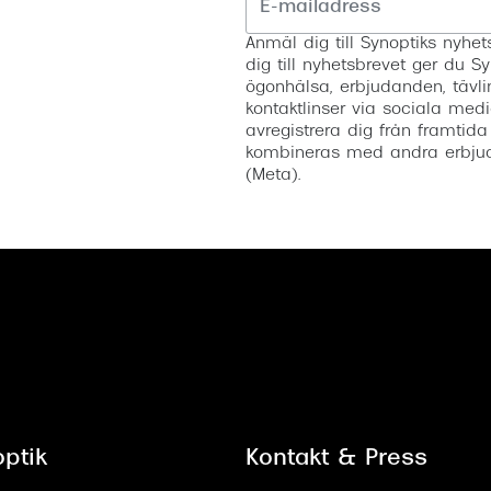
Anmäl dig till Synoptiks nyh
dig till nyhetsbrevet ger du Sy
ögonhälsa, erbjudanden, tävli
kontaktlinser via sociala medi
avregistrera dig från framtida
kombineras med andra erbjud
(Meta).
ptik
Kontakt & Press