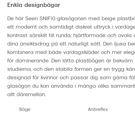
Mitt Synoptik
Enkla designbågar
Boka synundersökning
Hitta butik-boka tid
Transitions®
Cat eye solgl
Prova linser
terminal-/skyddsglasögon
Abonnemang
De här Seen SNIF10-glasögonen med beige plastbåge
Progressiva g
Dygnet-runt-li
ett modernt och samtidigt diskret uttryck i vardag
30% på utvalda linser
Abonnemang glasögon
Enkelslipade g
Myter om konta
kontrast särskilt till runda, hjärtformade och oval
Abonnemang glasögon barn
dina ansiktsdrag på ett naturligt sätt. Den ljusa b
kombinera med både vardagskläder och mer elegan
för dominerande. Den lätta plastbågen är bekväm a
studierna, och den stabila formen ger en trygg kä
designad för kvinnor och passar dig som gärna följ
glasögon du kan använda i många olika sammanhang
allt däremellan.
Båge
Antireflex