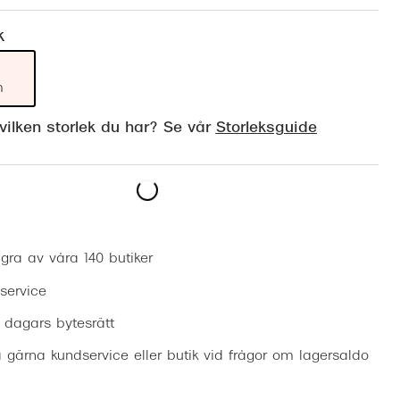
Suncover och clip-on
Precision1
k
Polariserade solglasögon
m
ilken storlek du har? Se vår
Storleksguide
Boka synundersökning
gra av våra 140 butiker
 service
0 dagars bytesrätt
 gärna kundservice eller butik vid frågor om lagersaldo