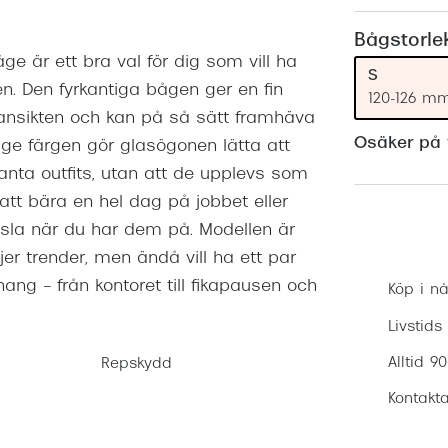
Nuance Audio™
Saint Laurent
asögon
Bågstorle
 är ett bra val för dig som vill ha
lasögon
nser
S
en. Den fyrkantiga bågen ger en fin
120-126 m
las
ktlinser
a ansikten och kan på så sätt framhäva
Osäker på v
eige färgen gör glasögonen lätta att
ta outfits, utan att de upplevs som
tt bära en hel dag på jobbet eller
nsla när du har dem på. Modellen är
er trender, men ändå vill ha ett par
 – från kontoret till fikapausen och
Köp i nå
Livstids
Alltid 9
Repskydd
Kontakta