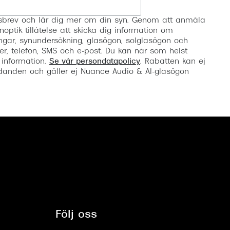
Registrera
etsbrev och lär dig mer om din syn. Genom att anmäla
noptik tillåtelse att skicka dig information om
ngar, synundersökning, glasögon, solglasögon och
er, telefon, SMS och e-post. Du kan när som helst
 information.
Se vår persondatapolicy
. Rabatten kan ej
anden och gäller ej Nuance Audio & AI-glasögon
Följ oss