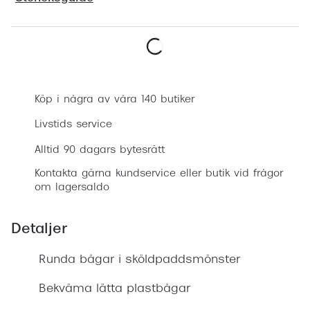
Progress
Enkelsli
Boka synundersökning
Se alla 
Ray-Ban
Köp i några av våra 140 butiker
Oakley
Livstids service
Burberry
Alltid 90 dagars bytesrätt
Kontakta gärna kundservice eller butik vid frågor
Emporio
om lagersaldo
Dolce &
Detaljer
Prada
Runda bågar i sköldpaddsmönster
Versace
Nuance 
Bekväma lätta plastbågar