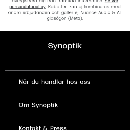
avregistrera dig från framtida information.
Se vår
persondatapolicy
. Rabatten kan ej kombineras med
andra erbjudanden och gäller ej Nuance Audio & AI-
glasögon (Meta).
När du handlar hos oss
Fri frakt och fri retur i butik
Om Synoptik
Online retur
Karriär
Kontakt & Press
Betala säkert med Klarna, Swish,