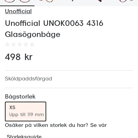
Abonnem
Unofficial
Abonnem
Unofficial UNOK0063 4316
Trygghe
Glasögonbåge
Försäkri
Delbetal
498 kr
Synoptik
Rengöra
Sköldpaddsfärgad
Glastyp
Bågstorlek
Glastype
XS
Upp till 119 mm
Stellest
Osäker på vilken storlek du har? Se vår
Transiti
Storleksguide