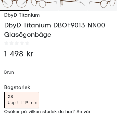
Abonnem
Abonnem
DbyD Titanium
Trygghe
DbyD Titanium DBOF9013 NN00
Glasögonbåge
Försäkri
Delbetal
1 498 kr
Synoptik
Rengöra
Brun
Glastyp
Bågstorlek
Glastype
XS
Stellest
Upp till 119 mm
Transiti
Osäker på vilken storlek du har? Se vår