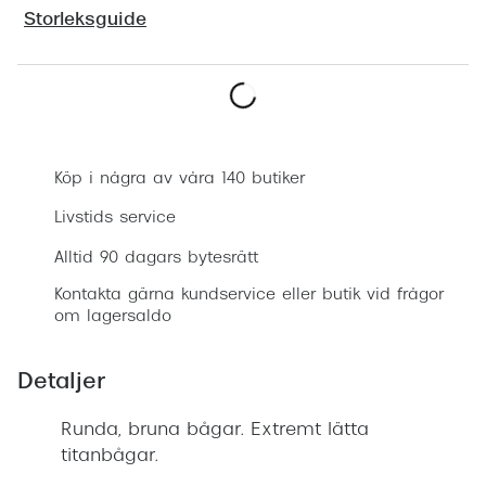
Progress
Storleksguide
Enkelsli
Se alla 
Boka synundersökning
Ray-Ban
Köp i några av våra 140 butiker
Oakley
Livstids service
Burberry
Alltid 90 dagars bytesrätt
Emporio
Kontakta gärna kundservice eller butik vid frågor
om lagersaldo
Dolce &
Prada
Detaljer
Versace
Runda, bruna bågar. Extremt lätta
Nuance 
titanbågar.