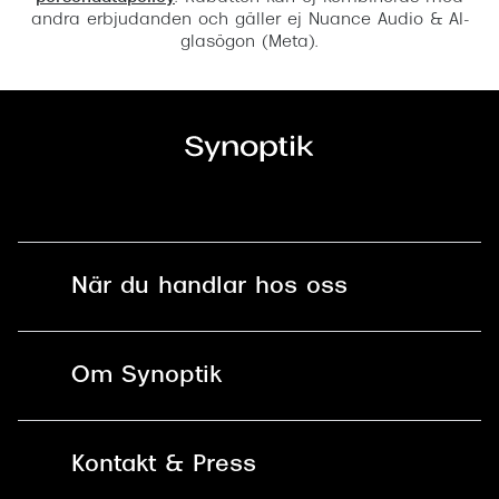
andra erbjudanden och gäller ej Nuance Audio & AI-
glasögon (Meta).
När du handlar hos oss
Fri frakt och fri retur i butik
Om Synoptik
Online retur
Karriär
Kontakt & Press
Betala säkert med Klarna, Swish,
Vårt ansvar