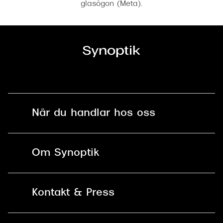
glasögon (Meta).
När du handlar hos oss
Fri frakt och fri retur i butik
Om Synoptik
Online retur
Karriär
Kontakt & Press
Betala säkert med Klarna, Swish,
Vårt ansvar
Apple Pay och kort
Kundservice