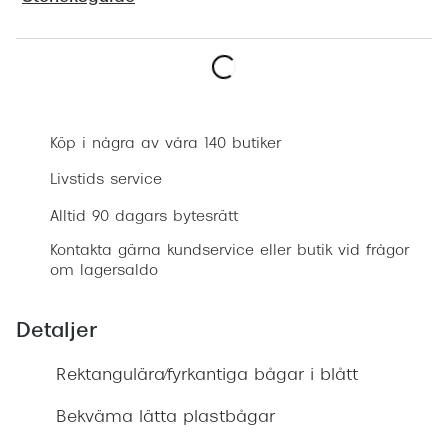
Progress
Enkelsli
Boka synundersökning
Se alla 
Ray-Ban
Köp i några av våra 140 butiker
Oakley
Livstids service
Burberry
Alltid 90 dagars bytesrätt
Kontakta gärna kundservice eller butik vid frågor
Emporio
om lagersaldo
Dolce &
Detaljer
Prada
Rektangulära/fyrkantiga bågar i blått
Versace
Nuance 
Bekväma lätta plastbågar