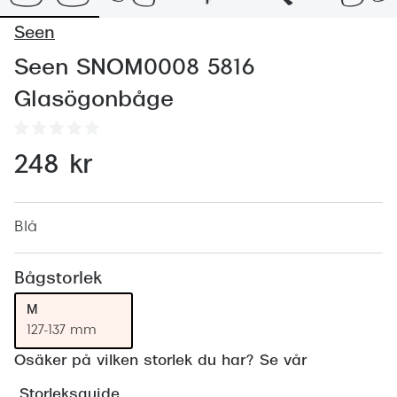
Abonnem
Seen
Abonnem
Seen SNOM0008 5816
Trygghe
Glasögonbåge
Försäkri
Delbetal
248 kr
Synoptik
Rengöra
Blå
Glastyp
Bågstorlek
Glastype
M
127-137 mm
Stellest
Osäker på vilken storlek du har? Se vår
Transiti
Storleksguide