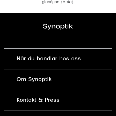
glasögon (Meta).
När du handlar hos oss
Fri frakt och fri retur i butik
Om Synoptik
Online retur
Karriär
Kontakt & Press
Betala säkert med Klarna, Swish,
Vårt ansvar
Apple Pay och kort
Kundservice