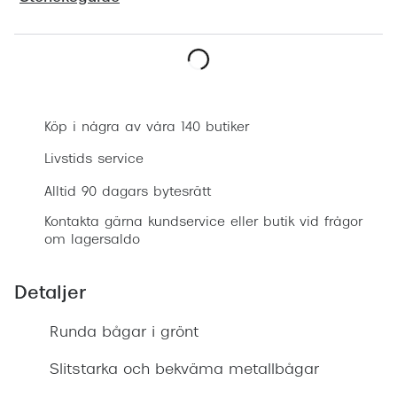
Progress
Enkelsli
Boka synundersökning
Se alla 
Ray-Ban
Köp i några av våra 140 butiker
Oakley
Livstids service
Burberry
Alltid 90 dagars bytesrätt
Kontakta gärna kundservice eller butik vid frågor
Emporio
om lagersaldo
Dolce &
Detaljer
Prada
Runda bågar i grönt
Versace
Nuance 
Slitstarka och bekväma metallbågar