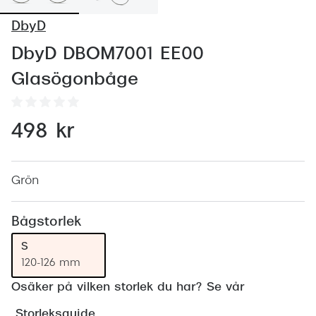
Abonnem
DbyD
Abonnem
DbyD DBOM7001 EE00
Trygghe
Glasögonbåge
Försäkri
Delbetal
498 kr
Synoptik
Rengöra
Grön
Glastyp
Bågstorlek
Glastype
S
120-126 mm
Stellest
Osäker på vilken storlek du har? Se vår
Transiti
Storleksguide