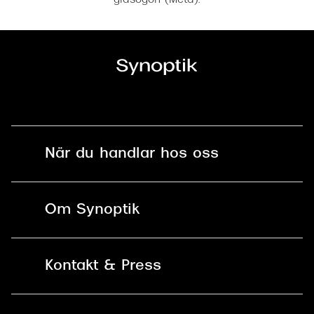
glasögon (Meta).
När du handlar hos oss
Fri frakt och fri retur i butik
Om Synoptik
Online retur
Karriär
Kontakt & Press
Betala säkert med Klarna, Swish,
Vårt ansvar
Apple Pay och kort
Kundservice
För företag