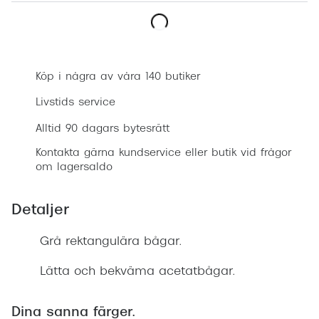
Progress
Enkelsli
Boka synundersökning
Se alla 
Köp i några av våra 140 butiker
Ray-Ban
Livstids service
Oakley
Alltid 90 dagars bytesrätt
Kontakta gärna kundservice eller butik vid frågor
Burberry
om lagersaldo
Emporio
Detaljer
Dolce &
Prada
Grå rektangulära bågar.
Versace
Lätta och bekväma acetatbågar.
Nuance 
Dina sanna färger.