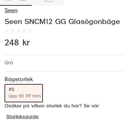
Abonnem
Seen
Abonnem
Seen SNCM12 GG Glasögonbåge
Trygghe
Försäkri
248 kr
Delbetal
Synoptik
Grå
Rengöra
Bågstorlek
Glastyp
XS
Upp till 119 mm
Glastype
Osäker på vilken storlek du har? Se vår
Stellest
Storleksguide
Transiti