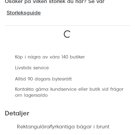
Osäker på vilken storlek du har? Se vår
Progress
Storleksguide
Enkelsli
Se alla 
Ray-Ban
Boka synundersökning
Oakley
Köp i några av våra 140 butiker
Burberry
Livstids service
Emporio
Alltid 90 dagars bytesrätt
Dolce &
Kontakta gärna kundservice eller butik vid frågor
om lagersaldo
Prada
Detaljer
Versace
Nuance 
Rektangulära/fyrkantiga bågar i brunt