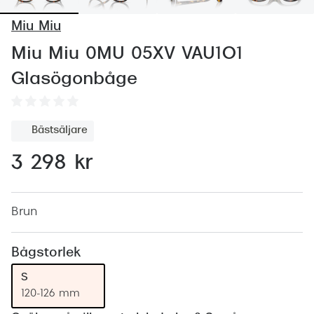
Abonnem
Miu Miu
Abonnem
Miu Miu 0MU 05XV VAU1O1
Trygghe
Glasögonbåge
Försäkri
Delbetal
Bästsäljare
Synoptik
3 298 kr
Rengöra
Glastyp
Brun
Glastype
Bågstorlek
Stellest
S
120-126 mm
Transiti