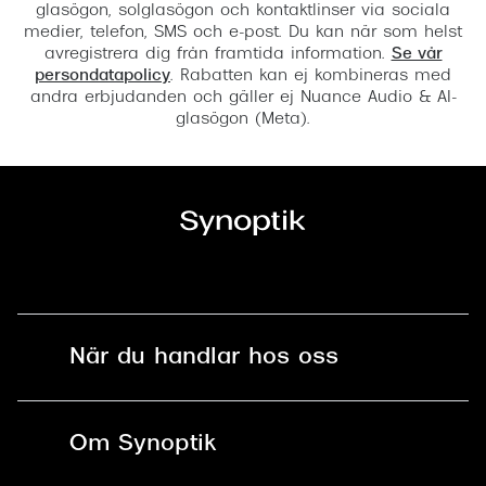
glasögon, solglasögon och kontaktlinser via sociala
medier, telefon, SMS och e-post. Du kan när som helst
avregistrera dig från framtida information.
Se vår
persondatapolicy
. Rabatten kan ej kombineras med
andra erbjudanden och gäller ej Nuance Audio & AI-
glasögon (Meta).
När du handlar hos oss
Fri frakt och fri retur i butik
Om Synoptik
Online retur