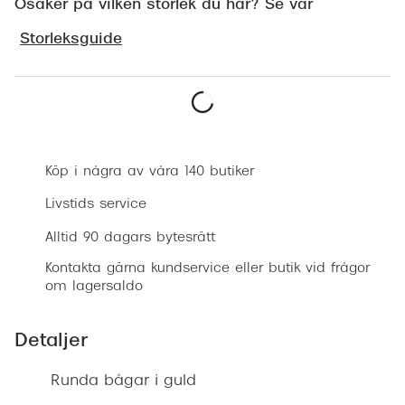
Osäker på vilken storlek du har? Se vår
Progress
Storleksguide
Enkelsli
Se alla 
Ray-Ban
Boka synundersökning
Oakley
Köp i några av våra 140 butiker
Burberry
Livstids service
Emporio
Alltid 90 dagars bytesrätt
Dolce &
Kontakta gärna kundservice eller butik vid frågor
om lagersaldo
Prada
Detaljer
Versace
Nuance 
Runda bågar i guld