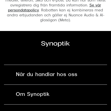
medier, telefon, SMS och e-post. Du kan när som helst
avregistrera dig från framtida information.
Se vår
persondatapolicy
. Rabatten kan ej kombineras med
andra erbjudanden och gäller ej Nuance Audio & AI-
glasögon (Meta).
När du handlar hos oss
Fri frakt och fri retur i butik
Om Synoptik
Online retur
Karriär