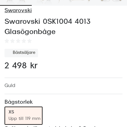
Abonnem
Swarovski
Abonnem
Swarovski 0SK1004 4013
Trygghe
Glasögonbåge
Försäkri
Delbetal
Bästsäljare
Synoptik
2 498 kr
Rengöra
Glastyp
Guld
Glastype
Bågstorlek
Stellest
XS
Upp till 119 mm
Transiti