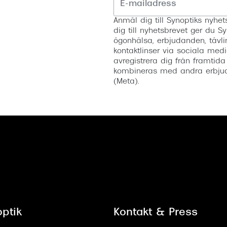
Anmäl dig till Synoptiks nyh
dig till nyhetsbrevet ger du Sy
ögonhälsa, erbjudanden, tävli
kontaktlinser via sociala medi
avregistrera dig från framtida
kombineras med andra erbjud
(Meta).
ptik
Kontakt & Press