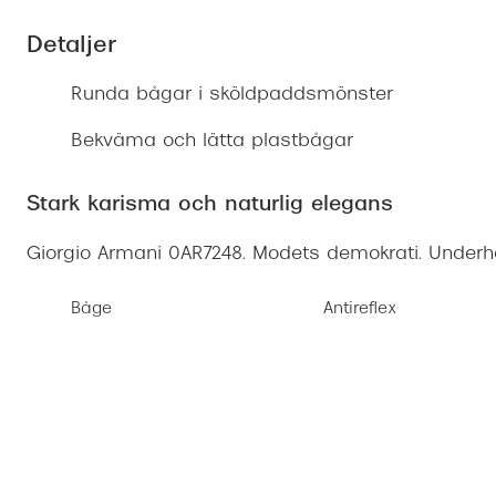
Mitt Synoptik
Boka synundersökning
Hitta butik-boka tid
Transitions®
Cat eye solgl
Prova linser
Detaljer
terminal-/skyddsglasögon
Abonnemang
Progressiva g
Dygnet-runt-li
Runda bågar i sköldpaddsmönster
30% på utvalda linser
Abonnemang glasögon
Enkelslipade g
Myter om konta
Bekväma och lätta plastbågar
Abonnemang glasögon barn
Stark karisma och naturlig elegans
Giorgio Armani 0AR7248. Modets demokrati. Underh
Båge
Antireflex