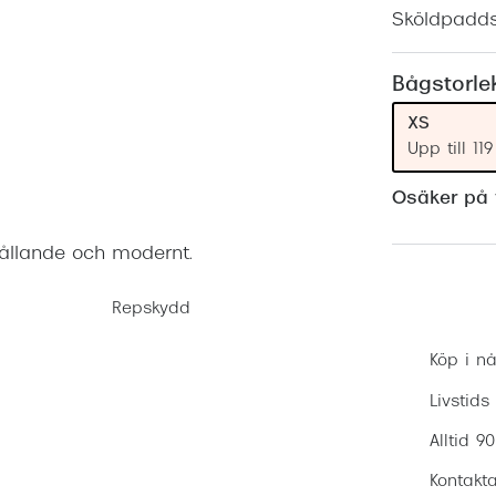
Nuance Audio™
Saint Laurent
Sköldpadd
asögon
lasögon
nser
Bågstorle
las
ktlinser
XS
Upp till 1
Osäker på v
ållande och modernt.
Repskydd
Köp i nå
Livstids
Alltid 9
Kontakta