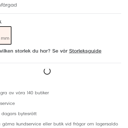
Suncover och clip-on
Precision1
sfärgad
Polariserade solglasögon
k
19 mm
ilken storlek du har? Se vår
Storleksguide
Boka synundersökning
gra av våra 140 butiker
 service
0 dagars bytesrätt
 gärna kundservice eller butik vid frågor om lagersaldo