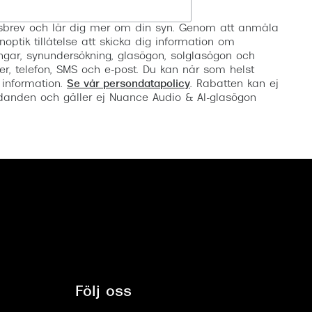
Registrera
etsbrev och lär dig mer om din syn. Genom att anmäla
noptik tillåtelse att skicka dig information om
ngar, synundersökning, glasögon, solglasögon och
er, telefon, SMS och e-post. Du kan när som helst
 information.
Se vår persondatapolicy
. Rabatten kan ej
anden och gäller ej Nuance Audio & AI-glasögon
Följ oss