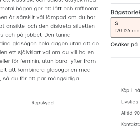
ett klassiskt och tidlöst uttryck med
Nuance Audio™
Saint Laurent
etallbågen ger ett lätt och raffinerat
asögon
Bågstorle
n är särskilt väl lämpad om du har
lasögon
nser
S
mat ansikte, och den diskreta siluetten
120-126 m
las
ktlinser
gs och på jobbet. Den tunna
dina glasögon hela dagen utan att de
Osäker på v
ett självklart val om du vill ha en
ller för feminin, utan bara lyfter fram
enkelt att kombinera glasögonen med
, så du får ett par mångsidiga
Köp i nå
Livstids
Repskydd
Alltid 9
Kontakta