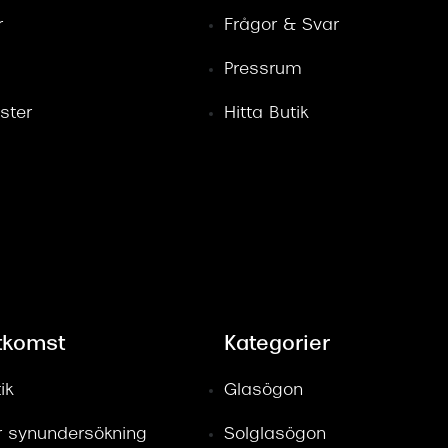
r
Frågor & Svar
Pressrum
ster
Hitta Butik
tkomst
Kategorier
ik
Glasögon
ör synundersökning
Solglasögon