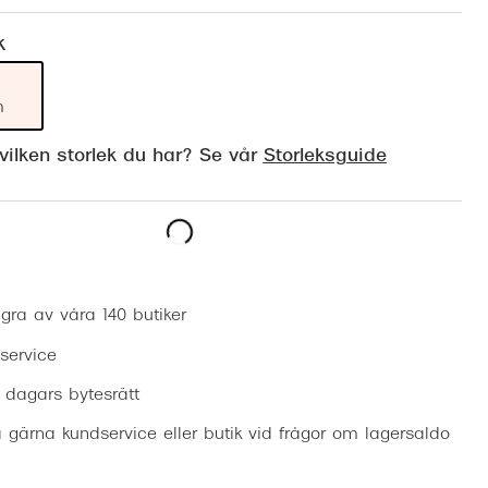
Suncover och clip-on
Precision1
k
Polariserade solglasögon
m
ilken storlek du har? Se vår
Storleksguide
Boka synundersökning
gra av våra 140 butiker
 service
0 dagars bytesrätt
 gärna kundservice eller butik vid frågor om lagersaldo