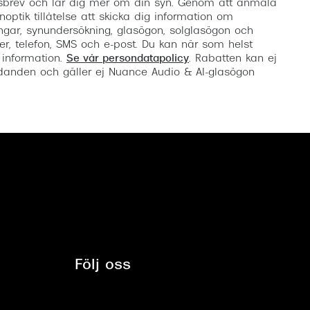
etsbrev och lär dig mer om din syn. Genom att anmäla
noptik tillåtelse att skicka dig information om
ngar, synundersökning, glasögon, solglasögon och
er, telefon, SMS och e-post. Du kan när som helst
 information.
Se vår persondatapolicy
. Rabatten kan ej
anden och gäller ej Nuance Audio & AI-glasögon
Följ oss