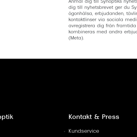
Anmäl dig till Synoptiks nyh
dig till nyhetsbrevet ger du Sy
ögonhälsa, erbjudanden, tävli
kontaktlinser via sociala medi
avregistrera dig från framtida
kombineras med andra erbjud
(Meta).
ptik
Kontakt & Press
Kundservice