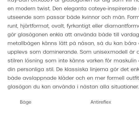
Ray-Ban 0RX6509 är glasögonen för dig som vill ha 
Mitt Synoptik
Boka synundersökning
en modern twist. Den eleganta cateye-inspirerade m
Hitta butik-boka tid
Transitions®
Cat eye solgl
Prova linser
terminal-/skyddsglasögon
Abonnemang
utseende som passar både kvinnor och män. Forme
Progressiva g
Dygnet-runt-li
runt, hjärtformat, ovalt, fyrkantigt eller diamantfor
30% på utvalda linser
Abonnemang glasögon
Enkelslipade g
Myter om konta
gör glasögonen enkla att använda både till varda
Abonnemang glasögon barn
metallbågen känns lätt på näsan, så du kan bära 
upplevs som dominerande. Som unisexmodell är den 
stilren lösning som inte känns varken för maskulin e
din personliga stil. De klassiska linjerna gör det 
både avslappnade kläder och en mer formell outfit
glasögon du kan använda i nästan alla situationer.
Båge
Antireflex