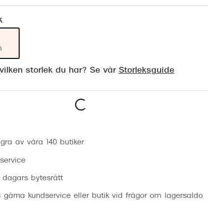
Suncover och clip-on
Precision1
k
Polariserade solglasögon
m
ilken storlek du har? Se vår
Storleksguide
Boka synundersökning
gra av våra 140 butiker
 service
0 dagars bytesrätt
 gärna kundservice eller butik vid frågor om lagersaldo