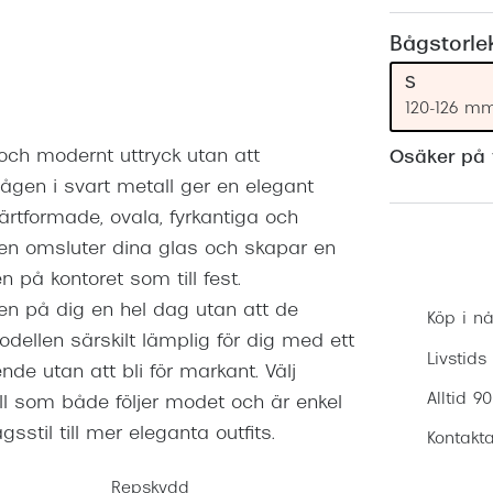
Nuance Audio™
Saint Laurent
asögon
Bågstorle
lasögon
nser
S
120-126 m
las
ktlinser
 och modernt uttryck utan att
Osäker på v
en i svart metall ger en elegant
rtformade, ovala, fyrkantiga och
n omsluter dina glas och skapar en
en på kontoret som till fest.
en på dig en hel dag utan att de
Köp i nå
llen särskilt lämplig för dig med ett
Livstids
ende utan att bli för markant. Välj
Alltid 9
l som både följer modet och är enkel
stil till mer eleganta outfits.
Kontakta
Repskydd