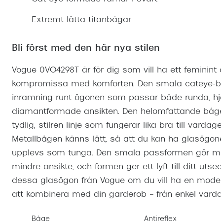
Mitt Synoptik
Boka synundersökning
Hitta butik-boka tid
Transitions®
Cat eye solgl
Prova linser
Extremt lätta titanbågar
terminal-/skyddsglasögon
Abonnemang
Progressiva g
Dygnet-runt-li
30% på utvalda linser
Abonnemang glasögon
Bli först med den här nya stilen
Enkelslipade g
Myter om konta
Abonnemang glasögon barn
Vogue 0VO4298T är för dig som vill ha ett feminint
kompromissa med komforten. Den smala cateye-båg
inramning runt ögonen som passar både runda, hjä
diamantformade ansikten. Den helomfattande båge
tydlig, stilren linje som fungerar lika bra till vardag
Metallbågen känns lätt, så att du kan ha glasögon
upplevs som tunga. Den smala passformen gör mode
mindre ansikte, och formen ger ett lyft till ditt utse
dessa glasögon från Vogue om du vill ha en model
att kombinera med din garderob – från enkel vardags
Båge
Antireflex