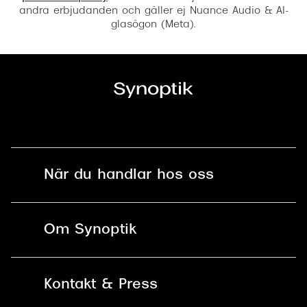
andra erbjudanden och gäller ej Nuance Audio & AI-
glasögon (Meta).
När du handlar hos oss
Fri frakt och fri retur i butik
Om Synoptik
Online retur
Karriär
Kontakt & Press
Betala säkert med Klarna, Swish,
Vårt ansvar
Apple Pay och kort