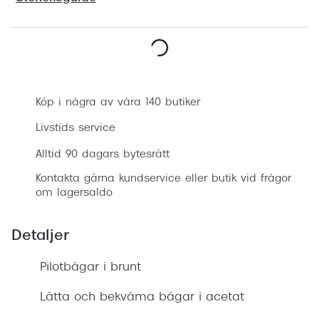
Progress
Enkelsli
Boka synundersökning
Se alla 
Ray-Ban
Köp i några av våra 140 butiker
Oakley
Livstids service
Burberry
Alltid 90 dagars bytesrätt
Kontakta gärna kundservice eller butik vid frågor
Emporio
om lagersaldo
Dolce &
Detaljer
Prada
Pilotbågar i brunt
Versace
Nuance 
Lätta och bekväma bågar i acetat