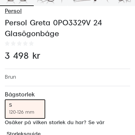
Abonnem
Persol
Abonnem
Persol Greta 0PO3329V 24
Trygghe
Glasögonbåge
Försäkri
Delbetal
3 498 kr
Synoptik
Rengöra
Brun
Glastyp
Bågstorlek
Glastype
S
120-126 mm
Stellest
Osäker på vilken storlek du har? Se vår
Transiti
Storleksguide