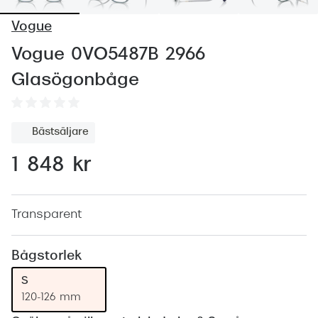
Abonnem
Vogue
Abonnem
Vogue 0VO5487B 2966
Trygghe
Glasögonbåge
Försäkri
Delbetal
Bästsäljare
Synoptik
1 848 kr
Rengöra
Glastyp
Transparent
Glastype
Bågstorlek
Stellest
S
120-126 mm
Transiti