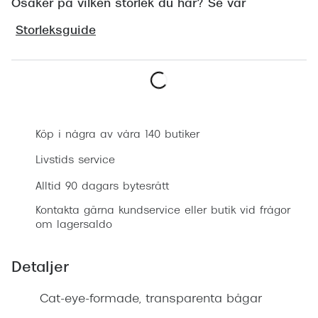
Osäker på vilken storlek du har? Se vår
Progress
Storleksguide
Enkelsli
Se alla 
Ray-Ban
Boka synundersökning
Oakley
Köp i några av våra 140 butiker
Burberry
Livstids service
Emporio
Alltid 90 dagars bytesrätt
Dolce &
Kontakta gärna kundservice eller butik vid frågor
om lagersaldo
Prada
Detaljer
Versace
Nuance 
Cat-eye-formade, transparenta bågar