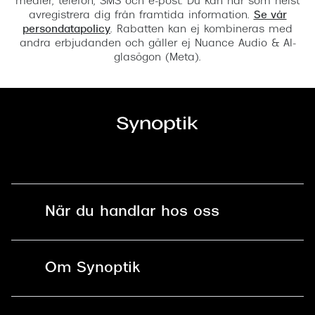
medier, telefon, SMS och e-post. Du kan när som helst
avregistrera dig från framtida information.
Se vår
persondatapolicy
. Rabatten kan ej kombineras med
andra erbjudanden och gäller ej Nuance Audio & AI-
glasögon (Meta).
När du handlar hos oss
Fri frakt och fri retur i butik
Om Synoptik
Online retur
Karriär