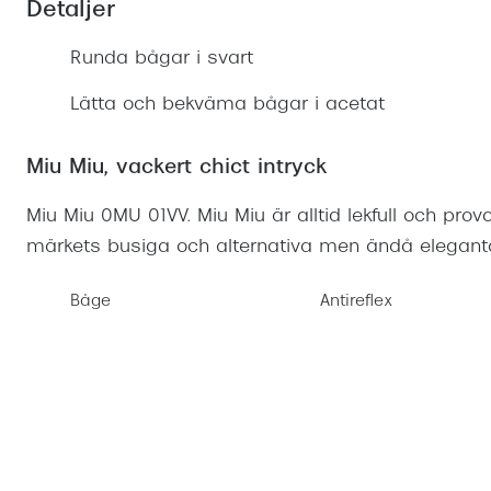
Detaljer
Mitt Synoptik
Boka synundersökning
Hitta butik-boka tid
Transitions®
Cat eye solgl
Prova linser
terminal-/skyddsglasögon
Runda bågar i svart
Abonnemang
Progressiva g
Dygnet-runt-li
30% på utvalda linser
Abonnemang glasögon
Lätta och bekväma bågar i acetat
Enkelslipade g
Myter om konta
Abonnemang glasögon barn
Miu Miu, vackert chict intryck
Miu Miu 0MU 01VV. Miu Miu är alltid lekfull och pr
märkets busiga och alternativa men ändå eleganta
Båge
Antireflex