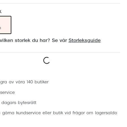
Suncover och clip-on
Precision1
k
Polariserade solglasögon
m
ilken storlek du har? Se vår
Storleksguide
Boka synundersökning
gra av våra 140 butiker
 service
0 dagars bytesrätt
 gärna kundservice eller butik vid frågor om lagersaldo