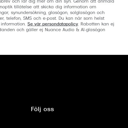
etsbrev och lär dig mer om din syn. Genom att anmäla
noptik tillåtelse att skicka dig information om
ngar, synundersökning, glasögon, solglasögon och
er, telefon, SMS och e-post. Du kan när som helst
 information.
Se vår persondatapolicy
. Rabatten kan ej
anden och gäller ej Nuance Audio & AI-glasögon
Följ oss