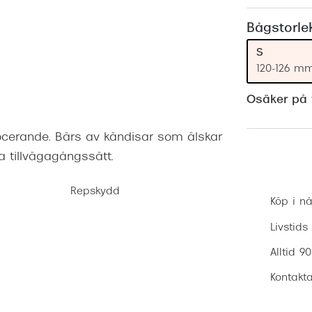
Nuance Audio™
Saint Laurent
asögon
Bågstorle
lasögon
nser
S
120-126 m
las
ktlinser
Osäker på v
ovocerande. Bärs av kändisar som älskar
 tillvägagångssätt.
Repskydd
Köp i nå
Livstids
Alltid 9
Kontakta