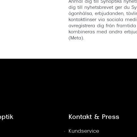
Anmäl dig till Synoptiks nyh
dig till nyhetsbrevet ger du Sy
ögonhälsa, erbjudanden, tävli
kontaktlinser via sociala medi
avregistrera dig från framtida
kombineras med andra erbjud
(Meta).
ptik
Kontakt & Press
Kundservice