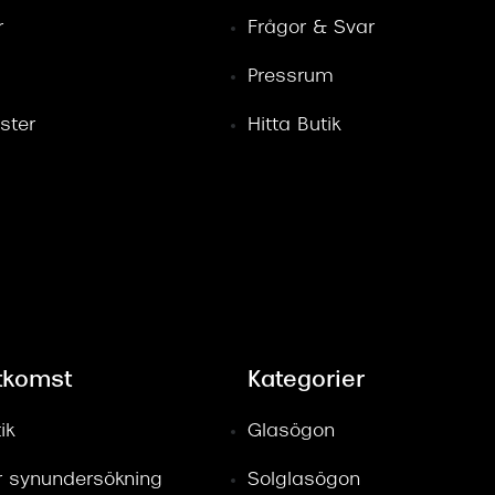
r
Frågor & Svar
Pressrum
ster
Hitta Butik
tkomst
Kategorier
ik
Glasögon
ör synundersökning
Solglasögon