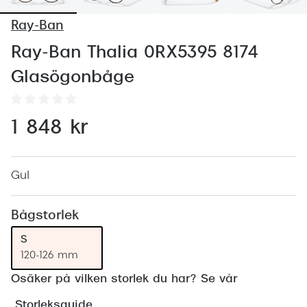
Abonnem
Ray-Ban
Abonnem
Ray-Ban Thalia 0RX5395 8174
Trygghe
Glasögonbåge
Försäkri
Delbetal
1 848 kr
Synoptik
Rengöra
Gul
Glastyp
Bågstorlek
Glastype
S
120-126 mm
Stellest
Osäker på vilken storlek du har? Se vår
Transiti
Storleksguide