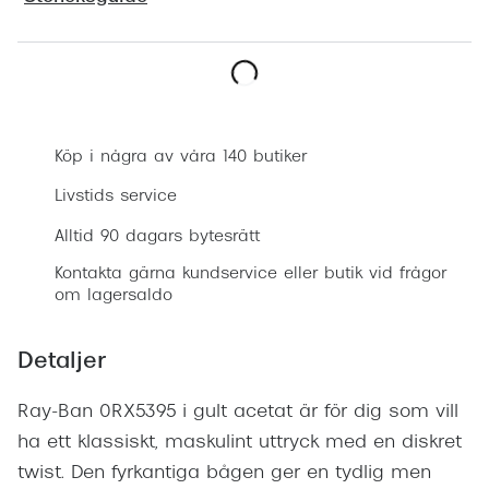
Progress
Enkelsli
Boka synundersökning
Se alla 
Ray-Ban
Köp i några av våra 140 butiker
Oakley
Livstids service
Burberry
Alltid 90 dagars bytesrätt
Kontakta gärna kundservice eller butik vid frågor
Emporio
om lagersaldo
Dolce &
Detaljer
Prada
Versace
Ray-Ban 0RX5395 i gult acetat är för dig som vill
ha ett klassiskt, maskulint uttryck med en diskret
Nuance 
twist. Den fyrkantiga bågen ger en tydlig men