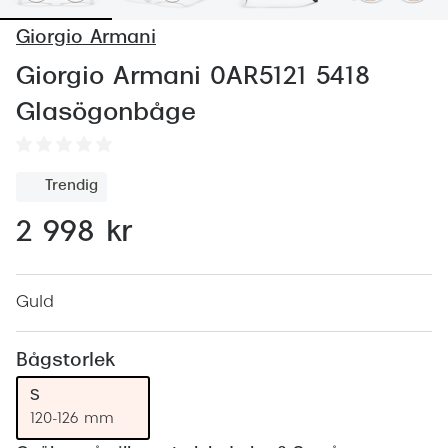
Abonnem
Giorgio Armani
Abonnem
Giorgio Armani 0AR5121 5418
Trygghe
Glasögonbåge
Försäkri
Delbetal
Trendig
Synoptik
2 998 kr
Rengöra
Glastyp
Guld
Glastype
Bågstorlek
Stellest
S
120-126 mm
Transiti