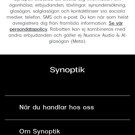
ögonhälsa, erbjudanden, tävlingar, synundersökning,
glasögon, solglasögon och kontaktlinser via sociala
medier, telefon, SMS och e-post. Du kan när som helst
avregistrera dig från framtida information.
Se vår
persondatapolicy
. Rabatten kan ej kombineras med
andra erbjudanden och gäller ej Nuance Audio & AI-
glasögon (Meta).
När du handlar hos oss
Fri frakt och fri retur i butik
Om Synoptik