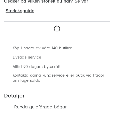
Osäker på vilken storlek du har? Se vår
Progress
Storleksguide
Enkelsli
Se alla 
Ray-Ban
Boka synundersökning
Oakley
Köp i några av våra 140 butiker
Burberry
Livstids service
Emporio
Alltid 90 dagars bytesrätt
Dolce &
Kontakta gärna kundservice eller butik vid frågor
om lagersaldo
Prada
Detaljer
Versace
Nuance 
Runda guldfärgad bågar