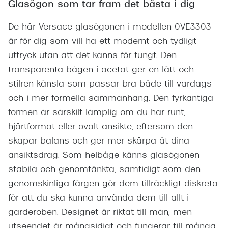
Glasögon som tar fram det bästa i dig
De här Versace-glasögonen i modellen 0VE3303
är för dig som vill ha ett modernt och tydligt
uttryck utan att det känns för tungt. Den
transparenta bågen i acetat ger en lätt och
stilren känsla som passar bra både till vardags
och i mer formella sammanhang. Den fyrkantiga
formen är särskilt lämplig om du har runt,
hjärtformat eller ovalt ansikte, eftersom den
skapar balans och ger mer skärpa åt dina
ansiktsdrag. Som helbåge känns glasögonen
stabila och genomtänkta, samtidigt som den
genomskinliga färgen gör dem tillräckligt diskreta
för att du ska kunna använda dem till allt i
garderoben. Designet är riktat till män, men
utseendet är mångsidigt och fungerar till många