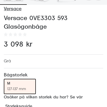
Abonnem
Versace
Abonnem
Versace 0VE3303 593
Trygghe
Glasögonbåge
Försäkri
Delbetal
3 098 kr
Synoptik
Rengöra
Grå
Glastyp
Bågstorlek
Glastype
M
127-137 mm
Stellest
Osäker på vilken storlek du har? Se vår
Transiti
Storleksguide