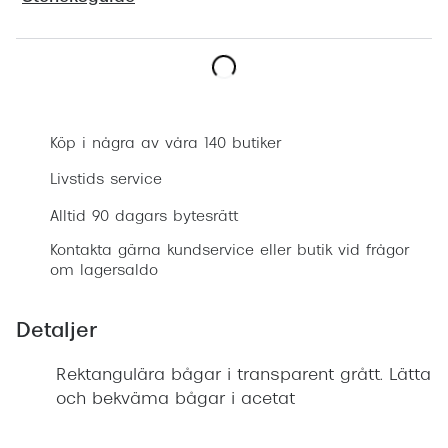
Progress
Enkelsli
Boka synundersökning
Se alla 
Ray-Ban
Köp i några av våra 140 butiker
Oakley
Livstids service
Burberry
Alltid 90 dagars bytesrätt
Kontakta gärna kundservice eller butik vid frågor
Emporio
om lagersaldo
Dolce &
Detaljer
Prada
Rektangulära bågar i transparent grått. Lätta
Versace
och bekväma bågar i acetat
Nuance 