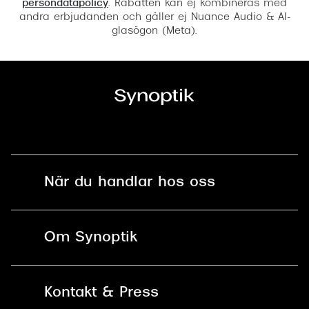
persondatapolicy
. Rabatten kan ej kombineras med
andra erbjudanden och gäller ej Nuance Audio & AI-
glasögon (Meta).
När du handlar hos oss
Fri frakt och fri retur i butik
Om Synoptik
Online retur
Karriär
Kontakt & Press
Betala säkert med Klarna, Swish,
Vårt ansvar