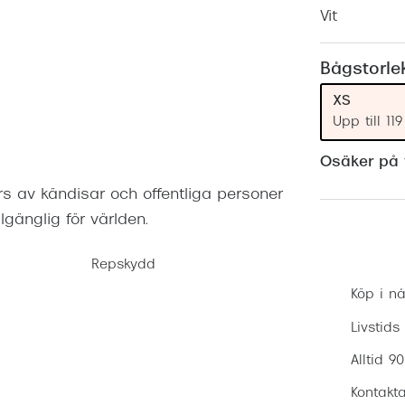
Nuance Audio™
Saint Laurent
Vit
asögon
lasögon
nser
Bågstorle
las
ktlinser
XS
Upp till 1
Osäker på v
s av kändisar och offentliga personer
lgänglig för världen.
Repskydd
Köp i nå
Livstids
Alltid 9
Kontakta