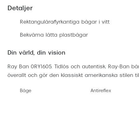
Mitt Synoptik
Boka synundersökning
Detaljer
Hitta butik-boka tid
Transitions®
Cat eye solgl
Prova linser
terminal-/skyddsglasögon
Abonnemang
Rektangulära/fyrkantiga bågar i vitt
Progressiva g
Dygnet-runt-li
30% på utvalda linser
Abonnemang glasögon
Enkelslipade g
Myter om konta
Bekväma lätta plastbågar
Abonnemang glasögon barn
Din värld, din vision
Ray Ban 0RY1605. Tidlös och autentisk. Ray-Ban bär
överallt och gör den klassiskt amerikanska stilen til
Båge
Antireflex