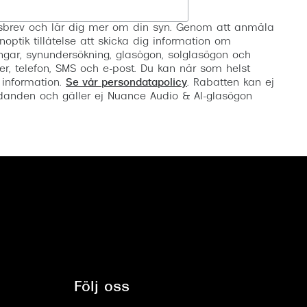
Registrera
etsbrev och lär dig mer om din syn. Genom att anmäla
noptik tillåtelse att skicka dig information om
ngar, synundersökning, glasögon, solglasögon och
er, telefon, SMS och e-post. Du kan när som helst
 information.
Se vår persondatapolicy
. Rabatten kan ej
anden och gäller ej Nuance Audio & AI-glasögon
Följ oss