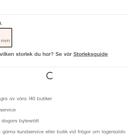
Suncover och clip-on
Precision1
Polariserade solglasögon
k
19 mm
ilken storlek du har? Se vår
Storleksguide
Boka synundersökning
gra av våra 140 butiker
 service
0 dagars bytesrätt
 gärna kundservice eller butik vid frågor om lagersaldo