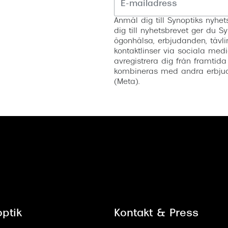
Anmäl dig till Synoptiks nyh
dig till nyhetsbrevet ger du Sy
ögonhälsa, erbjudanden, tävli
kontaktlinser via sociala medi
avregistrera dig från framtida
kombineras med andra erbjud
(Meta).
ptik
Kontakt & Press