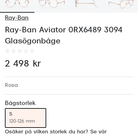
Abonnem
Abonnem
Ray-Ban
Trygghe
Ray-Ban Aviator 0RX6489 3094
Glasögonbåge
Försäkri
Delbetal
2 498 kr
Synoptik
Rengöra
Rosa
Glastyp
Bågstorlek
Glastype
S
Stellest
120-126 mm
Transiti
Osäker på vilken storlek du har? Se vår