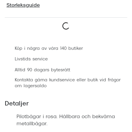
Progress
Storleksguide
Enkelsli
Se alla 
Boka synundersökning
Ray-Ban
Köp i några av våra 140 butiker
Oakley
Livstids service
Burberry
Alltid 90 dagars bytesrätt
Emporio
Kontakta gärna kundservice eller butik vid frågor
om lagersaldo
Dolce &
Prada
Detaljer
Versace
Pilotbågar i rosa. Hållbara och bekväma
Nuance 
metallbågar.