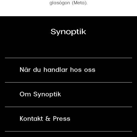
glasögon (Meta).
När du handlar hos oss
Fri frakt och fri retur i butik
Om Synoptik
Online retur
Karriär
Kontakt & Press
Betala säkert med Klarna, Swish,
Vårt ansvar
Apple Pay och kort
Kundservice