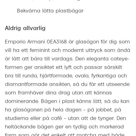
Bekväma lätta plastbågar
Aldrig allvarlig
Emporio Armani 0EA3168 är glasögon för dig som
vill ha ett feminint och modernt uttryck som ändå
är lätt att bära till vardags. Den eleganta cateye-
formen ger ansiktet ett lyft och passar särskilt
bra till runda, hjärtformade, ovala, fyrkantiga och
diamantformade ansikten, så du får ett utseende
som framhäver dina drag utan att kännas
dominerande. Bågen i plast känns lätt, så du kan
ha glasögonen på hela dagen – på jobbet, på
studierna eller på café – utan att de tynger. Den
heltäckande bågen ger en tydlig och markerad
form som gör det enkelt att matcha med både