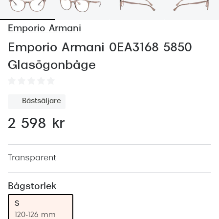
Abonnem
Abonnem
Emporio Armani
Trygghe
Emporio Armani 0EA3168 5850
Glasögonbåge
Försäkri
Delbetal
Bästsäljare
Synoptik
2 598 kr
Rengöra
Glastyp
Transparent
Glastype
Bågstorlek
Stellest
S
Transiti
120-126 mm