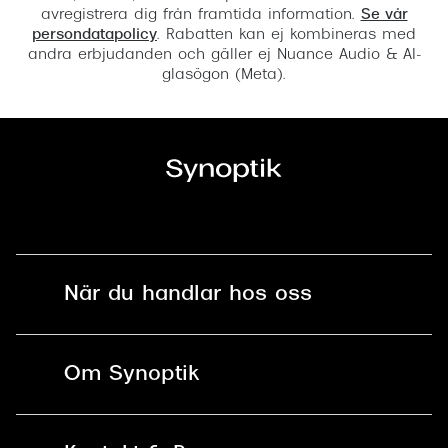
avregistrera dig från framtida information.
Se vår
persondatapolicy
. Rabatten kan ej kombineras med
andra erbjudanden och gäller ej Nuance Audio & AI-
glasögon (Meta).
När du handlar hos oss
Fri frakt och fri retur i butik
Om Synoptik
Online retur
Karriär