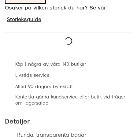
Progress
Osäker på vilken storlek du har? Se vår
Enkelsli
Storleksguide
Se alla 
Ray-Ban
Boka synundersökning
Oakley
Köp i några av våra 140 butiker
Burberry
Livstids service
Emporio
Alltid 90 dagars bytesrätt
Dolce &
Kontakta gärna kundservice eller butik vid frågor
Prada
om lagersaldo
Versace
Detaljer
Nuance 
Runda, transparenta bågar