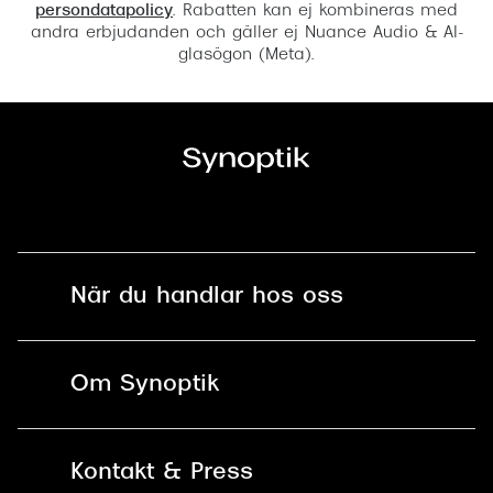
persondatapolicy
. Rabatten kan ej kombineras med
andra erbjudanden och gäller ej Nuance Audio & AI-
glasögon (Meta).
När du handlar hos oss
Fri frakt och fri retur i butik
Om Synoptik
Online retur
Karriär
Kontakt & Press
Betala säkert med Klarna, Swish,