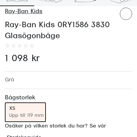
Abonnem
Ray-Ban Kids
Abonnem
Ray-Ban Kids 0RY1586 3830
Trygghe
Glasögonbåge
Försäkri
Delbetal
1 098 kr
Synoptik
Rengöra
Grå
Glastyp
Bågstorlek
Glastype
XS
Upp till 119 mm
Stellest
Osäker på vilken storlek du har? Se vår
Transiti