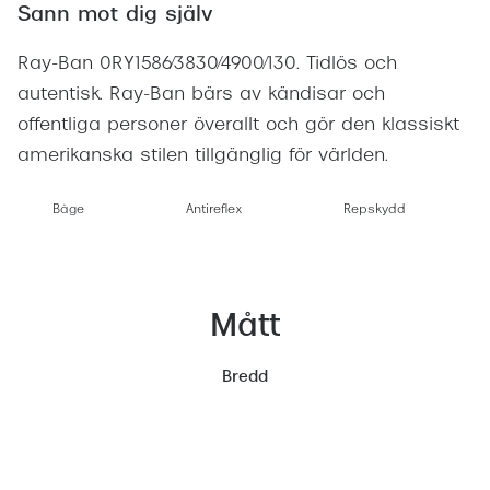
Sann mot dig själv
Företag
Så
Ray-Ban 0RY1586/3830/4900/130. Tidlös och
Te
autentisk. Ray-Ban bärs av kändisar och
offentliga personer överallt och gör den klassiskt
Sk
amerikanska stilen tillgänglig för världen.
Re
Re
Båge
Antireflex
Repskydd
Ti
ra
Boka sy
Mått
terminal
Bredd
Er
Di
Ko