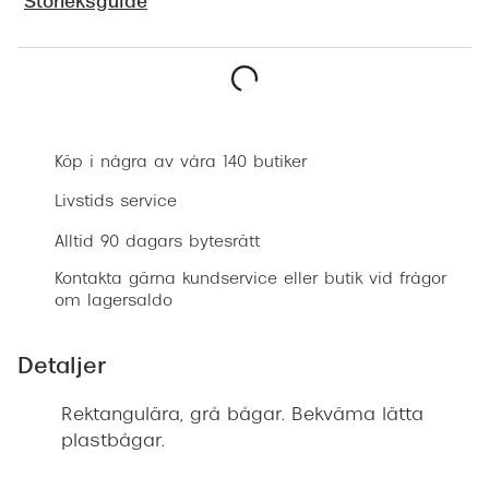
Storleksguide
Progress
Enkelsli
Se alla 
Boka synundersökning
Ray-Ban
Köp i några av våra 140 butiker
Oakley
Livstids service
Burberry
Alltid 90 dagars bytesrätt
Kontakta gärna kundservice eller butik vid frågor
Emporio
om lagersaldo
Dolce &
Detaljer
Prada
Versace
Rektangulära, grå bågar. Bekväma lätta
plastbågar.
Nuance 