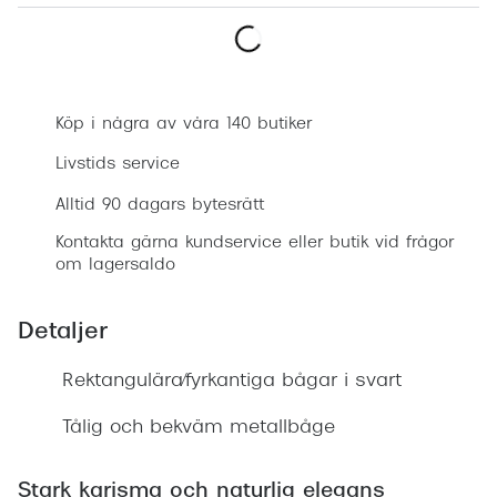
Progress
Enkelsli
Boka synundersökning
Se alla 
Köp i några av våra 140 butiker
Ray-Ban
Livstids service
Oakley
Alltid 90 dagars bytesrätt
Burberry
Kontakta gärna kundservice eller butik vid frågor
om lagersaldo
Emporio
Dolce &
Detaljer
Prada
Rektangulära/fyrkantiga bågar i svart
Versace
Tålig och bekväm metallbåge
Nuance 
Stark karisma och naturlig elegans