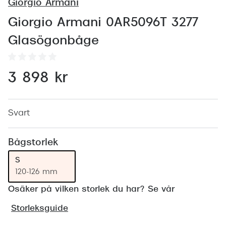
Abonnem
Giorgio Armani
Abonnem
Giorgio Armani 0AR5096T 3277
Glasögonbåge
Trygghe
Försäkri
3 898 kr
Delbetal
Synoptik
Svart
Rengöra
Bågstorlek
Glastyp
S
120-126 mm
Glastype
Osäker på vilken storlek du har? Se vår
Stellest
Storleksguide
Transiti