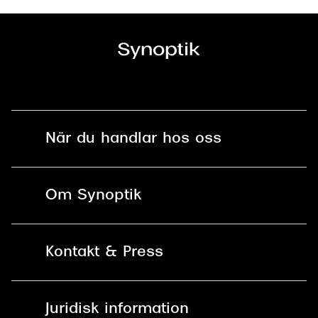
När du handlar hos oss
Fri frakt och fri retur i butik
Om Synoptik
Online retur
Karriär
Kontakt & Press
Betala säkert med Klarna, Swish,
Vårt ansvar
Apple Pay och kort
Kundservice
För företag
Juridisk information
30 dagars öppet köp online