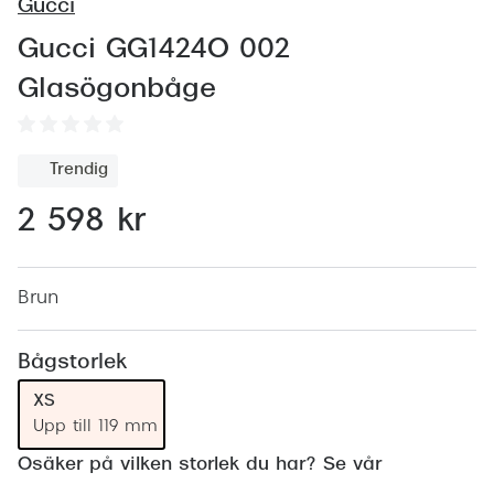
Abonnem
Gucci
Abonnem
Gucci GG1424O 002
Glasögonbåge
Trygghe
Försäkri
Trendig
Delbetal
2 598 kr
Synoptik
Rengöra
Brun
Glastyp
Bågstorlek
Glastype
XS
Stellest
Upp till 119 mm
Osäker på vilken storlek du har? Se vår
Transiti