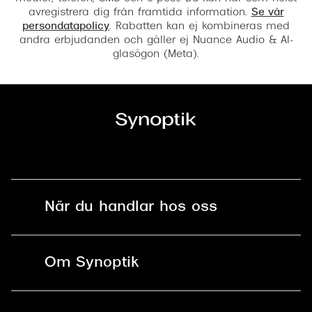
avregistrera dig från framtida information.
Se vår
persondatapolicy
. Rabatten kan ej kombineras med
andra erbjudanden och gäller ej Nuance Audio & AI-
glasögon (Meta).
När du handlar hos oss
Fri frakt och fri retur i butik
Om Synoptik
Online retur
Karriär