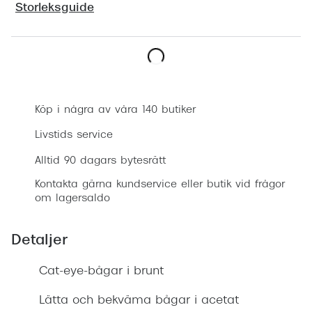
Storleksguide
Progress
Enkelsli
Se alla 
Boka synundersökning
Ray-Ban
Köp i några av våra 140 butiker
Oakley
Livstids service
Burberry
Alltid 90 dagars bytesrätt
Emporio
Kontakta gärna kundservice eller butik vid frågor
om lagersaldo
Dolce &
Prada
Detaljer
Versace
Cat-eye-bågar i brunt
Nuance 
Lätta och bekväma bågar i acetat