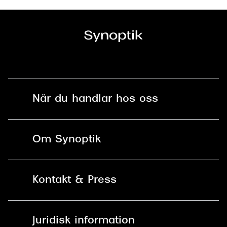
När du handlar hos oss
Fri frakt och fri retur i butik
Om Synoptik
Online retur
Karriär
Kontakt & Press
Betala säkert med Klarna, Swish,
Vårt ansvar
Apple Pay och kort
Kundservice
För företag
Juridisk information
30 dagars öppet köp online