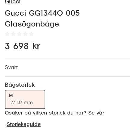
Abonnem
Gucci
Abonnem
Gucci GG1344O 005
Glasögonbåge
Trygghe
Försäkri
3 698 kr
Delbetal
Synoptik
Svart
Rengöra
Bågstorlek
Glastyp
M
127-137 mm
Glastype
Osäker på vilken storlek du har? Se vår
Stellest
Storleksguide
Transiti