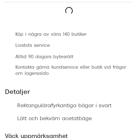
Progress
Enkelsli
Boka synundersökning
Se alla 
Köp i några av våra 140 butiker
Ray-Ban
Livstids service
Oakley
Alltid 90 dagars bytesrätt
Burberry
Kontakta gärna kundservice eller butik vid frågor
om lagersaldo
Emporio
Dolce &
Detaljer
Prada
Rektangulära/fyrkantiga bågar i svart
Versace
Lätt och bekväm acetatbåge
Nuance 
Väck uppmärksamhet