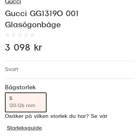
Abonnem
Gucci
Abonnem
Gucci GG1319O 001
Glasögonbåge
Trygghe
Försäkri
3 098 kr
Delbetal
Synoptik
Svart
Rengöra
Bågstorlek
Glastyp
S
120-126 mm
Glastype
Osäker på vilken storlek du har? Se vår
Stellest
Storleksguide
Transiti