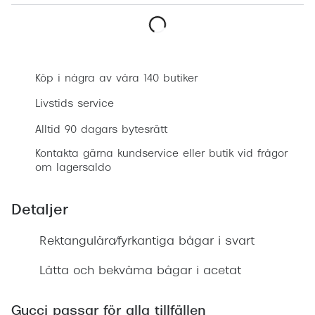
Progress
Enkelsli
Boka synundersökning
Se alla 
Köp i några av våra 140 butiker
Ray-Ban
Livstids service
Oakley
Alltid 90 dagars bytesrätt
Burberry
Kontakta gärna kundservice eller butik vid frågor
om lagersaldo
Emporio
Dolce &
Detaljer
Prada
Rektangulära/fyrkantiga bågar i svart
Versace
Lätta och bekväma bågar i acetat
Nuance 
Gucci passar för alla tillfällen