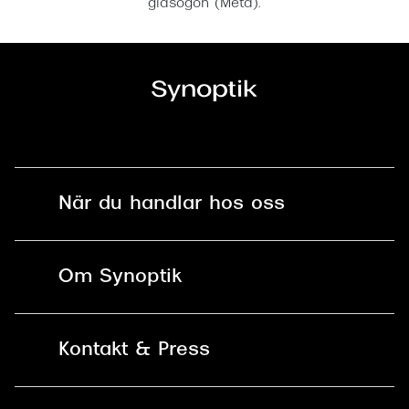
glasögon (Meta).
När du handlar hos oss
Fri frakt och fri retur i butik
Om Synoptik
Online retur
Karriär
Kontakt & Press
Betala säkert med Klarna, Swish,
Vårt ansvar
Apple Pay och kort
Kundservice
För företag