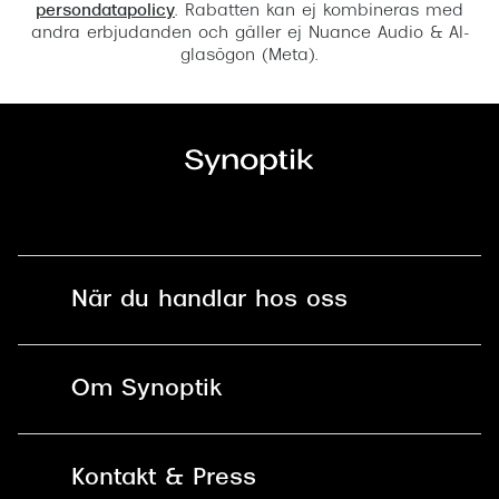
persondatapolicy
. Rabatten kan ej kombineras med
andra erbjudanden och gäller ej Nuance Audio & AI-
glasögon (Meta).
När du handlar hos oss
Fri frakt och fri retur i butik
Om Synoptik
Online retur
Karriär
Kontakt & Press
Betala säkert med Klarna, Swish,
Vårt ansvar