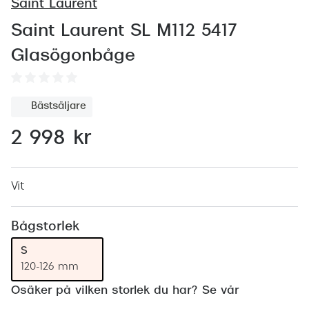
Abonnem
Saint Laurent
Abonnem
Saint Laurent SL M112 5417
Glasögonbåge
Trygghe
Försäkri
Bästsäljare
Delbetal
2 998 kr
Synoptik
Rengöra
Vit
Glastyp
Bågstorlek
Glastype
S
Stellest
120-126 mm
Osäker på vilken storlek du har? Se vår
Transiti