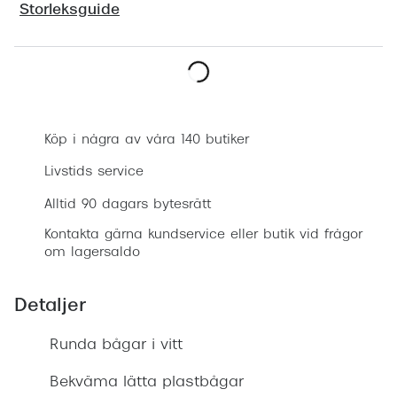
Storleksguide
Progress
Enkelsli
Se alla 
Boka synundersökning
Ray-Ban
Köp i några av våra 140 butiker
Oakley
Livstids service
Burberry
Alltid 90 dagars bytesrätt
Emporio
Kontakta gärna kundservice eller butik vid frågor
om lagersaldo
Dolce &
Prada
Detaljer
Versace
Runda bågar i vitt
Nuance 
Bekväma lätta plastbågar