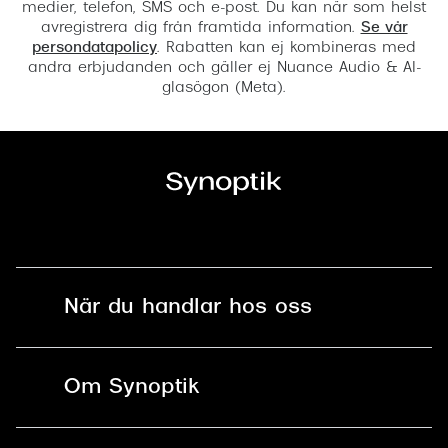
medier, telefon, SMS och e-post. Du kan när som helst
avregistrera dig från framtida information.
Se vår
persondatapolicy
. Rabatten kan ej kombineras med
andra erbjudanden och gäller ej Nuance Audio & AI-
glasögon (Meta).
När du handlar hos oss
Fri frakt och fri retur i butik
Om Synoptik
Online retur
Karriär