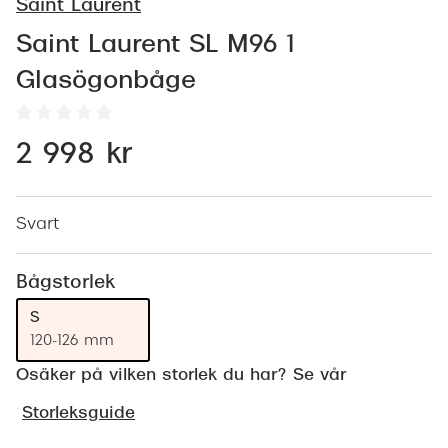
Abonnem
Saint Laurent
Abonnem
Saint Laurent SL M96 1
Glasögonbåge
Trygghe
Försäkri
2 998 kr
Delbetal
Synoptik
Svart
Rengöra
Bågstorlek
Glastyp
S
120-126 mm
Glastype
Osäker på vilken storlek du har? Se vår
Stellest
Storleksguide
Transiti