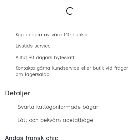
Progress
Enkelsli
Boka synundersökning
Se alla 
Köp i några av våra 140 butiker
Ray-Ban
Livstids service
Oakley
Alltid 90 dagars bytesrätt
Burberry
Kontakta gärna kundservice eller butik vid frågor
om lagersaldo
Emporio
Dolce &
Detaljer
Prada
Svarta kattögonformade bågar
Versace
Lätt och bekväm acetatbåge
Nuance 
Andas fransk chic