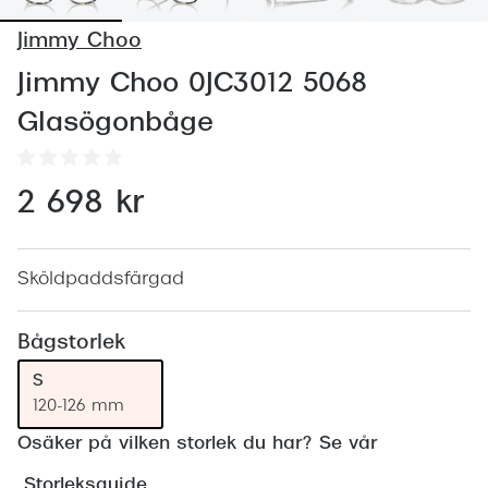
Abonnem
Jimmy Choo
Abonnem
Jimmy Choo 0JC3012 5068
Trygghe
Glasögonbåge
Försäkri
Delbetal
2 698 kr
Synoptik
Rengöra
Sköldpaddsfärgad
Glastyp
Bågstorlek
Glastype
S
120-126 mm
Stellest
Osäker på vilken storlek du har? Se vår
Transiti
Storleksguide