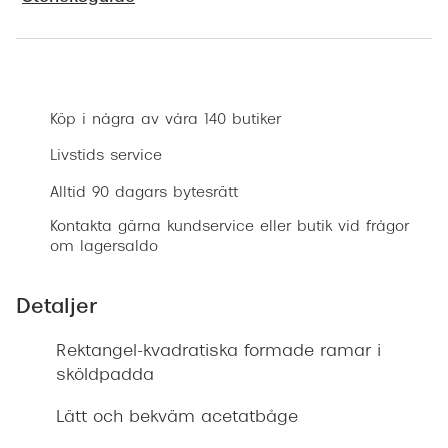
Progress
Enkelsli
Boka synundersökning
Se alla 
Köp i några av våra 140 butiker
Ray-Ban
Livstids service
Oakley
Alltid 90 dagars bytesrätt
Burberry
Kontakta gärna kundservice eller butik vid frågor
om lagersaldo
Emporio
Dolce &
Detaljer
Prada
Rektangel-kvadratiska formade ramar i
sköldpadda
Versace
Nuance 
Lätt och bekväm acetatbåge