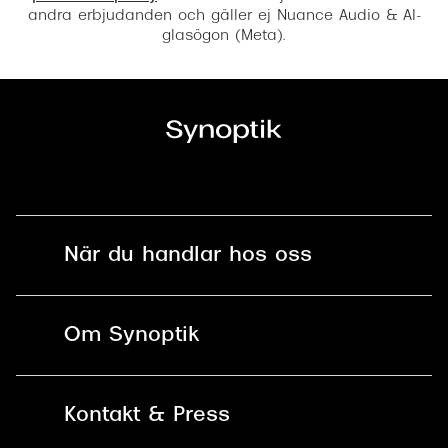
andra erbjudanden och gäller ej Nuance Audio & AI-
glasögon (Meta).
När du handlar hos oss
Fri frakt och fri retur i butik
Om Synoptik
Online retur
Karriär
Kontakt & Press
Betala säkert med Klarna, Swish,
Vårt ansvar
Apple Pay och kort