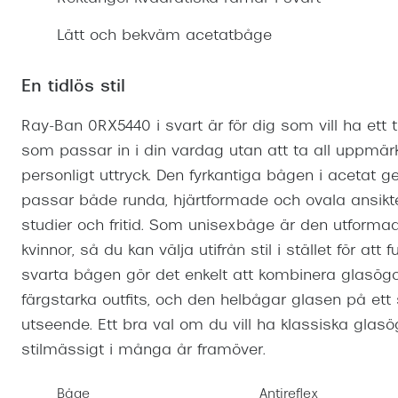
Mitt Synoptik
Boka synundersökning
Hitta butik-boka tid
Transitions®
Cat eye solgl
Prova linser
Lätt och bekväm acetatbåge
terminal-/skyddsglasögon
Abonnemang
Progressiva g
Dygnet-runt-li
30% på utvalda linser
Abonnemang glasögon
En tidlös stil
Enkelslipade g
Myter om konta
Abonnemang glasögon barn
Ray-Ban 0RX5440 i svart är för dig som vill ha ett
som passar in i din vardag utan att ta all uppmär
personligt uttryck. Den fyrkantiga bågen i acetat g
passar både runda, hjärtformade och ovala ansikten 
studier och fritid. Som unisexbåge är den utforma
kvinnor, så du kan välja utifrån stil i stället för att
svarta bågen gör det enkelt att kombinera glasö
färgstarka outfits, och den helbågar glasen på ett
utseende. Ett bra val om du vill ha klassiska glas
stilmässigt i många år framöver.
Båge
Antireflex