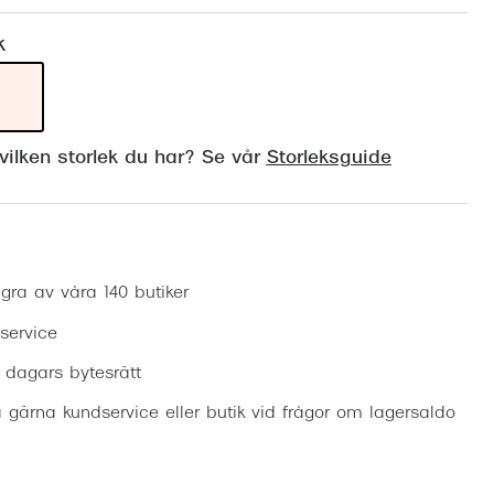
Suncover och clip-on
Precision1
k
Polariserade solglasögon
ilken storlek du har? Se vår
Storleksguide
Boka synundersökning
gra av våra 140 butiker
 service
0 dagars bytesrätt
 gärna kundservice eller butik vid frågor om lagersaldo