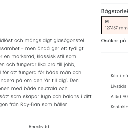
Nuance Audio™
Saint Laurent
asögon
Bågstorle
lasögon
nser
M
127-137 mm
las
ktlinser
 tidlöst och mångsidigt glasögonstel
Osäker på v
ksamhet – men ändå ger ett tydligt
er en markerad, klassisk stil som
och fungerar lika bra till jobb,
d för att fungera för både män och
Köp i nå
 fundera på om den “är till dig”. Den
Livstids
gonen med både neutrala och
 sätt som skapar lugn och balans i ditt
Alltid 9
ögon från Ray-Ban som håller
Kontakta
Repskydd