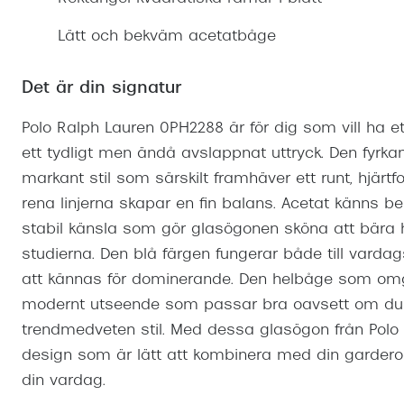
Mitt Synoptik
Boka synundersökning
Hitta butik-boka tid
Transitions®
Cat eye solgl
Prova linser
Lätt och bekväm acetatbåge
terminal-/skyddsglasögon
Abonnemang
Progressiva g
Dygnet-runt-li
30% på utvalda linser
Abonnemang glasögon
Det är din signatur
Enkelslipade g
Myter om konta
Abonnemang glasögon barn
Polo Ralph Lauren 0PH2288 är för dig som vill ha e
ett tydligt men ändå avslappnat uttryck. Den fyrkan
markant stil som särskilt framhäver ett runt, hjärtf
rena linjerna skapar en fin balans. Acetat känns b
stabil känsla som gör glasögonen sköna att bära 
studierna. Den blå färgen fungerar både till vardags
att kännas för dominerande. Den helbåge som omg
modernt utseende som passar bra oavsett om du fö
trendmedveten stil. Med dessa glasögon från Polo 
design som är lätt att kombinera med din garderob
din vardag.