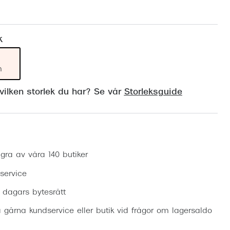
Suncover och clip-on
Precision1
Polariserade solglasögon
k
m
ilken storlek du har? Se vår
Storleksguide
Boka synundersökning
gra av våra 140 butiker
 service
0 dagars bytesrätt
 gärna kundservice eller butik vid frågor om lagersaldo