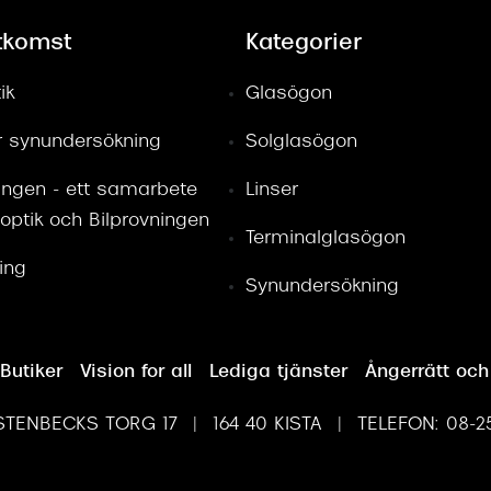
tkomst
Kategorier
ik
Glasögon
ör synundersökning
Solglasögon
ingen - ett samarbete
Linser
optik och Bilprovningen
Terminalglasögon
ring
Synundersökning
Butiker
Vision for all
Lediga tjänster
Ångerrätt och
TENBECKS TORG 17 | 164 40 KISTA | TELEFON: 08-25