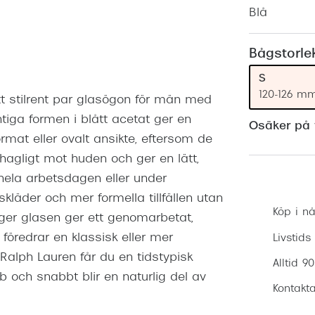
Nuance Audio™
Saint Laurent
Blå
asögon
lasögon
nser
Bågstorle
las
ktlinser
S
120-126 m
tt stilrent par glasögon för män med
tiga formen i blått acetat ger en
Osäker på v
ormat eller ovalt ansikte, eftersom de
ehagligt mot huden och ger en lätt,
hela arbetsdagen eller under
kläder och mer formella tillfällen utan
Köp i nå
er glasen ger ett genomarbetat,
redrar en klassisk eller mer
Livstids
Ralph Lauren får du en tidstypisk
Alltid 9
 och snabbt blir en naturlig del av
Kontakta