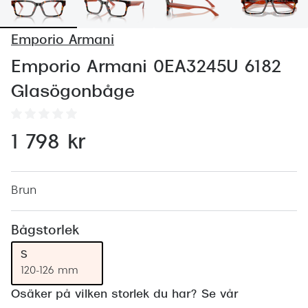
Abonnem
Abonnem
Emporio Armani
Trygghe
Emporio Armani 0EA3245U 6182
Glasögonbåge
Försäkri
Delbetal
1 798 kr
Synoptik
Rengöra
Brun
Glastyp
Bågstorlek
Glastype
S
Stellest
120-126 mm
Transiti
Osäker på vilken storlek du har? Se vår