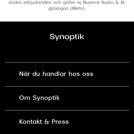
andra erbjudanden och gäller ej Nuance Audio & AI-
glasögon (Meta).
När du handlar hos oss
Fri frakt och fri retur i butik
Om Synoptik
Online retur
Karriär
Kontakt & Press
Betala säkert med Klarna, Swish,
Vårt ansvar
Apple Pay och kort