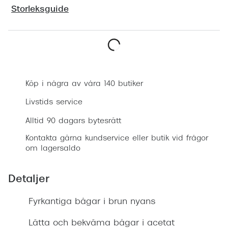
Progress
Storleksguide
Enkelsli
Se alla 
Boka synundersökning
Ray-Ban
Köp i några av våra 140 butiker
Oakley
Livstids service
Burberry
Alltid 90 dagars bytesrätt
Emporio
Kontakta gärna kundservice eller butik vid frågor
om lagersaldo
Dolce &
Prada
Detaljer
Versace
Fyrkantiga bågar i brun nyans
Nuance 
Lätta och bekväma bågar i acetat