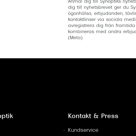
Anmäl dig till Synoptiks nyh
dig till nyhetsbrevet ger du Sy
ögonhälsa, erbjudanden, tävli
kontaktlinser via sociala medi
avregistrera dig från framtida
kombineras med andra erbjud
(Meta).
ptik
Kontakt & Press
Kundservice