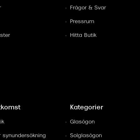
r
Frågor & Svar
Pressrum
ster
Hitta Butik
tkomst
Kategorier
ik
Glasögon
ör synundersökning
Solglasögon