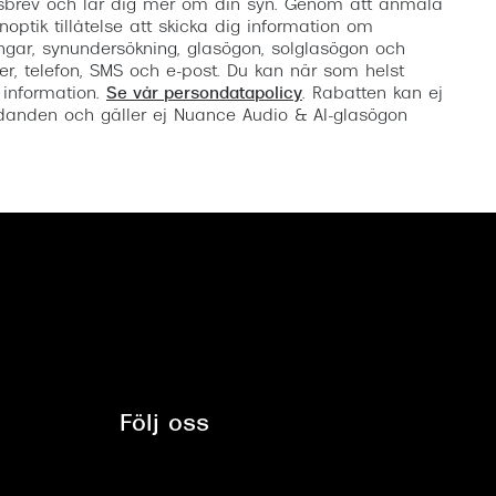
etsbrev och lär dig mer om din syn. Genom att anmäla
noptik tillåtelse att skicka dig information om
ngar, synundersökning, glasögon, solglasögon och
er, telefon, SMS och e-post. Du kan när som helst
 information.
Se vår persondatapolicy
. Rabatten kan ej
anden och gäller ej Nuance Audio & AI-glasögon
Följ oss