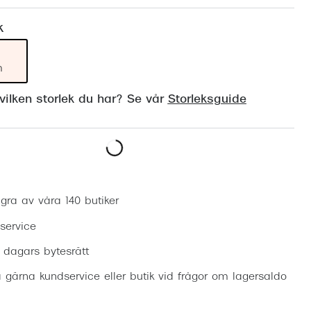
Suncover och clip-on
Precision1
k
Polariserade solglasögon
m
ilken storlek du har? Se vår
Storleksguide
Boka synundersökning
gra av våra 140 butiker
 service
0 dagars bytesrätt
 gärna kundservice eller butik vid frågor om lagersaldo