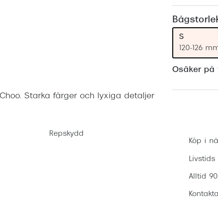
Nuance Audio™
Saint Laurent
asögon
Bågstorle
lasögon
nser
S
120-126 m
las
ktlinser
Osäker på v
Choo. Starka färger och lyxiga detaljer
Repskydd
Köp i nå
Livstids
Alltid 9
Kontakta