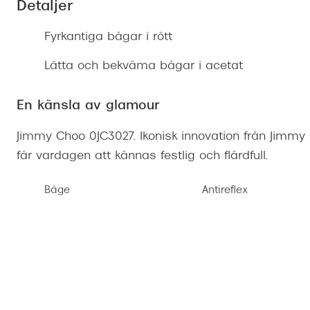
Detaljer
Mitt Synoptik
Boka synundersökning
Hitta butik-boka tid
Transitions®
Cat eye solgl
Prova linser
terminal-/skyddsglasögon
Fyrkantiga bågar i rött
Abonnemang
Progressiva g
Dygnet-runt-li
30% på utvalda linser
Abonnemang glasögon
Lätta och bekväma bågar i acetat
Enkelslipade g
Myter om konta
Abonnemang glasögon barn
En känsla av glamour
Jimmy Choo 0JC3027. Ikonisk innovation från Jimmy 
får vardagen att kännas festlig och flärdfull.
Båge
Antireflex