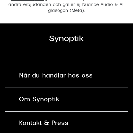
andra erbjudanden och gäller ej Nuance Audio & AI-
glasögon (Meta).
När du handlar hos oss
Fri frakt och fri retur i butik
Om Synoptik
Online retur
Karriär
Kontakt & Press
Betala säkert med Klarna, Swish,
Vårt ansvar
Apple Pay och kort