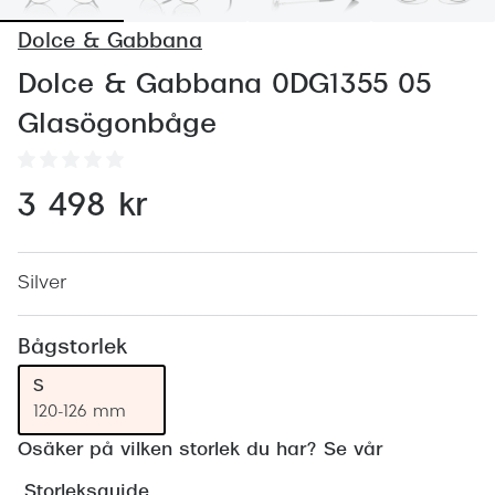
Abonnem
Dolce & Gabbana
Abonnem
Dolce & Gabbana 0DG1355 05
Trygghe
Glasögonbåge
Försäkri
Delbetal
3 498 kr
Synoptik
Rengöra
Silver
Glastyp
Bågstorlek
Glastype
S
120-126 mm
Stellest
Osäker på vilken storlek du har? Se vår
Transiti
Storleksguide