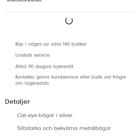
Progress
Enkelsli
Boka synundersökning
Se alla 
Ray-Ban
Köp i några av våra 140 butiker
Oakley
Livstids service
Burberry
Alltid 90 dagars bytesrätt
Kontakta gärna kundservice eller butik vid frågor
Emporio
om lagersaldo
Dolce &
Detaljer
Prada
Cat-eye-bågar i silver
Versace
Nuance 
Slitstarka och bekväma metallbågar