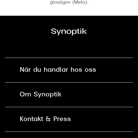
glasögon (Meta).
När du handlar hos oss
Fri frakt och fri retur i butik
Om Synoptik
Online retur
Karriär
Kontakt & Press
Betala säkert med Klarna, Swish,
Vårt ansvar
Apple Pay och kort
Kundservice