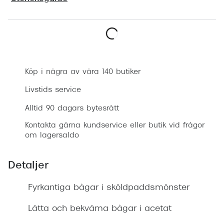
Progress
Enkelsli
Boka synundersökning
Se alla 
Ray-Ban
Köp i några av våra 140 butiker
Oakley
Livstids service
Burberry
Alltid 90 dagars bytesrätt
Kontakta gärna kundservice eller butik vid frågor
Emporio
om lagersaldo
Dolce &
Detaljer
Prada
Fyrkantiga bågar i sköldpaddsmönster
Versace
Nuance 
Lätta och bekväma bågar i acetat