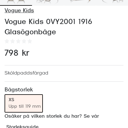
Abonnem
Vogue Kids
Abonnem
Vogue Kids 0VY2001 1916
Trygghe
Glasögonbåge
Försäkri
Delbetal
798 kr
Synoptik
Rengöra
Sköldpaddsfärgad
Glastyp
Bågstorlek
Glastype
XS
Upp till 119 mm
Stellest
Osäker på vilken storlek du har? Se vår
Transiti
Storleksguide