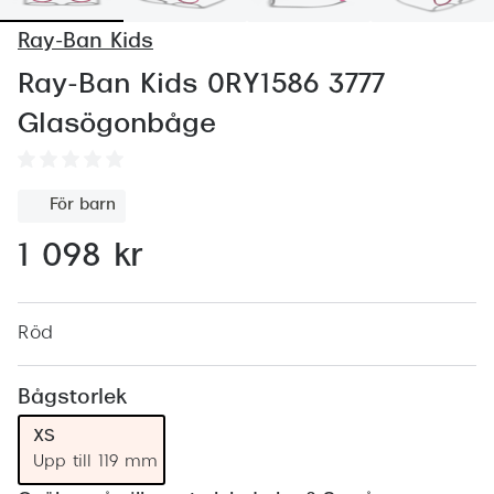
Abonnem
Ray-Ban Kids
Abonnem
Ray-Ban Kids 0RY1586 3777
Trygghe
Glasögonbåge
Försäkri
Delbetal
För barn
Synoptik
1 098 kr
Rengöra
Glastyp
Röd
Glastype
Bågstorlek
Stellest
XS
Upp till 119 mm
Transiti