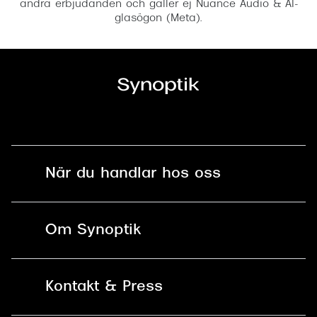
andra erbjudanden och gäller ej Nuance Audio & AI-
glasögon (Meta).
När du handlar hos oss
Fri frakt och fri retur i butik
Om Synoptik
Online retur
Karriär
Kontakt & Press
Betala säkert med Klarna, Swish,
Vårt ansvar
Apple Pay och kort