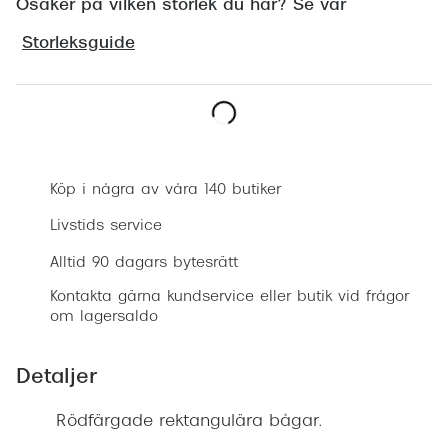
Osäker på vilken storlek du har? Se vår
Progress
Storleksguide
Enkelsli
Se alla 
Ray-Ban
Boka synundersökning
Oakley
Köp i några av våra 140 butiker
Burberry
Livstids service
Emporio
Alltid 90 dagars bytesrätt
Dolce &
Kontakta gärna kundservice eller butik vid frågor
om lagersaldo
Prada
Detaljer
Versace
Nuance 
Rödfärgade rektangulära bågar.