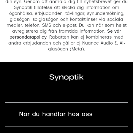
din syn. Genom att anmäla dig till nyhetsbrevet ger du
Synoptik tillåtelse att skicka dig information om
ögonhälsa, erbjudanden, tävlingar, synundersökning,
glasögon, solglasögon och kontaktlinser via sociala
medier, telefon, SMS och e-post. Du kan när som helst
avregistrera dig från framtida information.
Se vår
persondatapolicy
. Rabatten kan ej kombineras med
andra erbjudanden och gäller ej Nuance Audio & AI-
glasögon (Meta).
När du handlar hos oss
Fri frakt och fri retur i butik