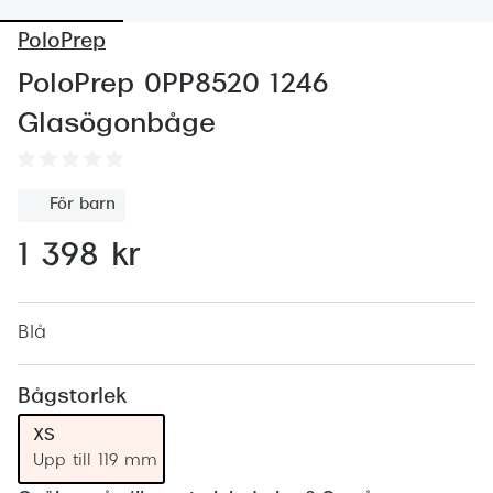
Abonnem
PoloPrep
Abonnem
PoloPrep 0PP8520 1246
Trygghe
Glasögonbåge
Försäkri
Delbetal
För barn
Synoptik
1 398 kr
Rengöra
Glastyp
Blå
Glastype
Bågstorlek
Stellest
XS
Upp till 119 mm
Transiti