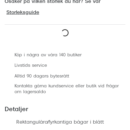
Osäker på vilken storlek du har? Se vår
Progress
Storleksguide
Enkelsli
Se alla 
Ray-Ban
Boka synundersökning
Oakley
Köp i några av våra 140 butiker
Burberry
Livstids service
Emporio
Alltid 90 dagars bytesrätt
Dolce &
Kontakta gärna kundservice eller butik vid frågor
om lagersaldo
Prada
Detaljer
Versace
Nuance 
Rektangulära/fyrkantiga bågar i blått