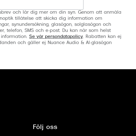
Registrera
etsbrev och lär dig mer om din syn. Genom att anmäla
noptik tillåtelse att skicka dig information om
ngar, synundersökning, glasögon, solglasögon och
er, telefon, SMS och e-post. Du kan när som helst
 information.
Se vår persondatapolicy
. Rabatten kan ej
anden och gäller ej Nuance Audio & AI-glasögon
Följ oss