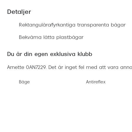
Mitt Synoptik
Boka synundersökning
Hitta butik-boka tid
Transitions®
Cat eye solgl
Prova linser
Detaljer
terminal-/skyddsglasögon
Abonnemang
Progressiva g
Dygnet-runt-li
Rektangulära/fyrkantiga transparenta bågar
30% på utvalda linser
Abonnemang glasögon
Enkelslipade g
Myter om konta
Bekväma lätta plastbågar
Abonnemang glasögon barn
Du är din egen exklusiva klubb
Arnette 0AN7229. Det är inget fel med att vara anno
Båge
Antireflex