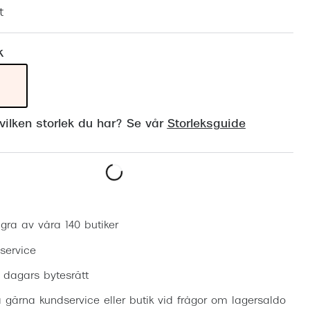
Suncover och clip-on
Precision1
t
Polariserade solglasögon
k
ilken storlek du har? Se vår
Storleksguide
Boka synundersökning
gra av våra 140 butiker
 service
0 dagars bytesrätt
 gärna kundservice eller butik vid frågor om lagersaldo