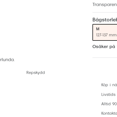
Nuance Audio™
Saint Laurent
Transparen
asögon
lasögon
nser
Bågstorle
las
ktlinser
M
127-137 mm
Osäker på v
rlunda.
Repskydd
Köp i nå
Livstids
Alltid 9
Kontakta