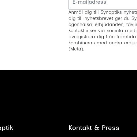
Anmäl dig till Synoptiks nyh
dig till nyhetsbrevet ger du Sy
ögonhälsa, erbjudanden, tävli
kontaktlinser via sociala medi
avregistrera dig från framtida
kombineras med andra erbjud
(Meta).
ptik
Kontakt & Press