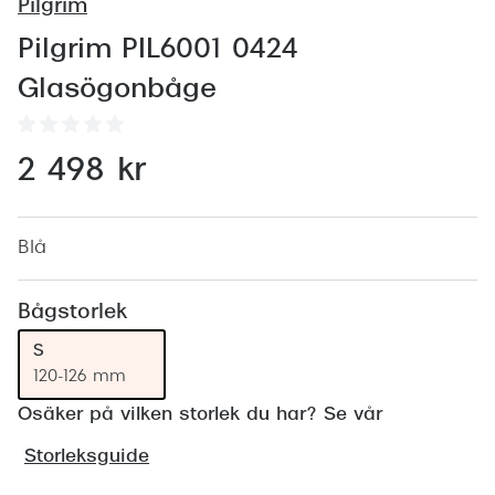
Abonnem
Pilgrim
Abonnem
Pilgrim PIL6001 0424
Glasögonbåge
Trygghe
Försäkri
2 498 kr
Delbetal
Synoptik
Blå
Rengöra
Bågstorlek
Glastyp
S
120-126 mm
Glastype
Osäker på vilken storlek du har? Se vår
Stellest
Storleksguide
Transiti