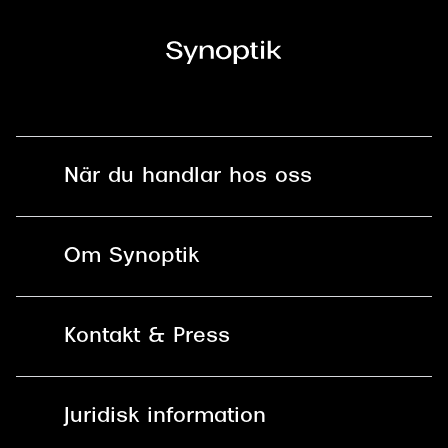
När du handlar hos oss
Fri frakt och fri retur i butik
Om Synoptik
Online retur
Karriär
Kontakt & Press
Betala säkert med Klarna, Swish,
Vårt ansvar
Apple Pay och kort
Kundservice
För företag
Juridisk information
30 dagars öppet köp online
Frågor & Svar
Lediga tjänster