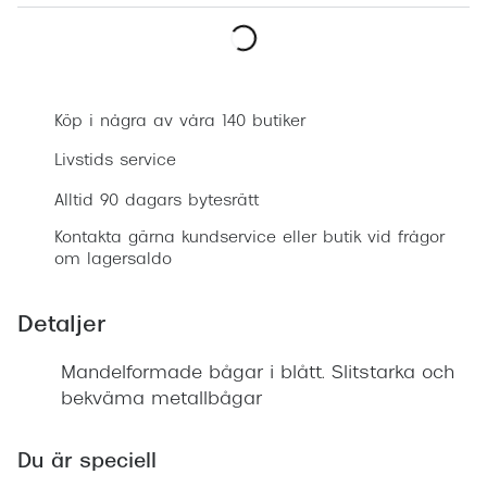
Progress
Enkelsli
Boka synundersökning
Se alla 
Köp i några av våra 140 butiker
Ray-Ban
Livstids service
Oakley
Alltid 90 dagars bytesrätt
Burberry
Kontakta gärna kundservice eller butik vid frågor
om lagersaldo
Emporio
Dolce &
Detaljer
Prada
Mandelformade bågar i blått. Slitstarka och
bekväma metallbågar
Versace
Nuance 
Du är speciell