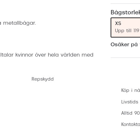
Nuance Audio™
Saint Laurent
asögon
Bågstorle
lasögon
nser
a metallbågar.
XS
Upp till 1
las
ktlinser
Osäker på v
ltalar kvinnor över hela världen med
Repskydd
Köp i nå
Livstids
Alltid 9
Kontakta