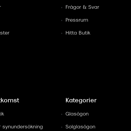
r
Frågor & Svar
Pressrum
ster
Hitta Butik
tkomst
Kategorier
ik
Glasögon
ör synundersökning
Solglasögon