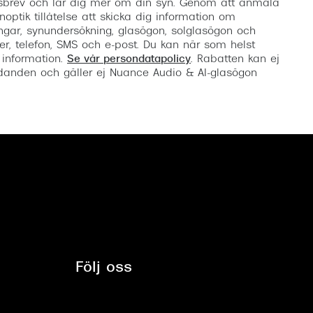
etsbrev och lär dig mer om din syn. Genom att anmäla
noptik tillåtelse att skicka dig information om
ngar, synundersökning, glasögon, solglasögon och
er, telefon, SMS och e-post. Du kan när som helst
 information.
Se vår persondatapolicy
. Rabatten kan ej
anden och gäller ej Nuance Audio & AI-glasögon
Följ oss