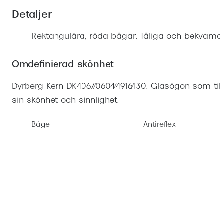
Mitt Synoptik
Boka synundersökning
Detaljer
Hitta butik-boka tid
Transitions®
Cat eye solgl
Prova linser
terminal-/skyddsglasögon
Abonnemang
Progressiva g
Dygnet-runt-li
Rektangulära, röda bågar. Tåliga och bekväm
30% på utvalda linser
Abonnemang glasögon
Enkelslipade g
Myter om konta
Omdefinierad skönhet
Abonnemang glasögon barn
Dyrberg Kern DK4067/0604/4916/130. Glasögon som til
sin skönhet och sinnlighet.
Båge
Antireflex