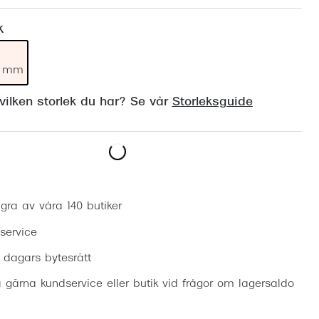
Suncover och clip-on
Precision1
k
Polariserade solglasögon
19 mm
ilken storlek du har? Se vår
Storleksguide
Boka synundersökning
gra av våra 140 butiker
 service
0 dagars bytesrätt
 gärna kundservice eller butik vid frågor om lagersaldo