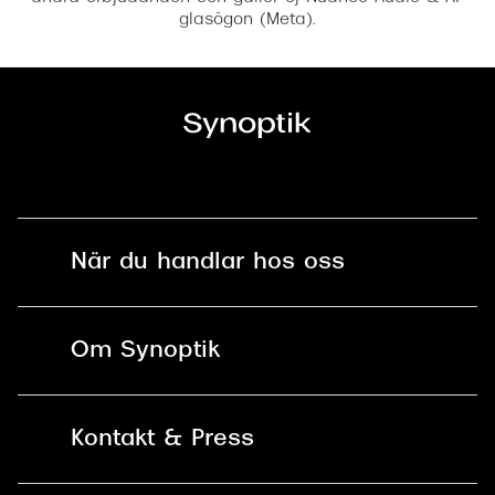
glasögon (Meta).
När du handlar hos oss
Fri frakt och fri retur i butik
Om Synoptik
Online retur
Karriär
Kontakt & Press
Betala säkert med Klarna, Swish,
Vårt ansvar
Apple Pay och kort