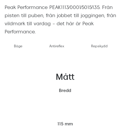
Företag
Peak Performance PEAK1113/0001/5015/135. Från
Så
pisten till puben, från jobbet till joggingen, från
vildmark till vardag – det här är Peak
Te
Performance.
Sk
Re
Båge
Antireflex
Repskydd
Re
Ti
ra
Mått
Boka sy
terminal
Bredd
Er
Di
Ko
115 mm