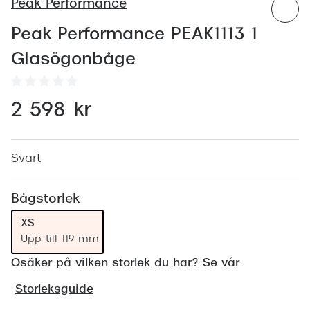
Abonnem
Peak Performance
Abonnem
Peak Performance PEAK1113 1
Glasögonbåge
Trygghe
Försäkri
2 598 kr
Delbetal
Synoptik
Svart
Rengöra
Bågstorlek
Glastyp
XS
Glastype
Upp till 119 mm
Osäker på vilken storlek du har? Se vår
Stellest
Storleksguide
Transiti