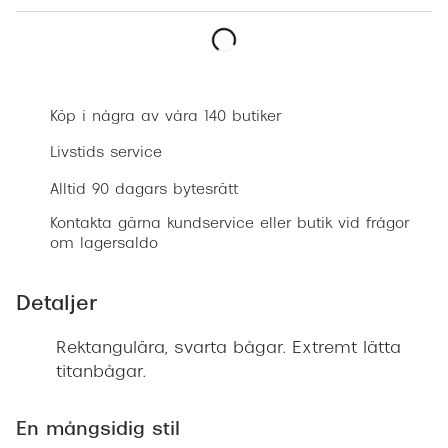
Progress
Enkelsli
Boka synundersökning
Se alla 
Köp i några av våra 140 butiker
Ray-Ban
Livstids service
Oakley
Alltid 90 dagars bytesrätt
Burberry
Kontakta gärna kundservice eller butik vid frågor
om lagersaldo
Emporio
Dolce &
Detaljer
Prada
Rektangulära, svarta bågar. Extremt lätta
titanbågar.
Versace
Nuance 
En mångsidig stil